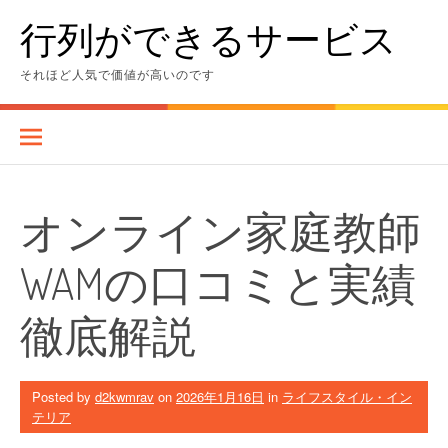
Skip
行列ができるサービス
to
content
それほど人気で価値が高いのです
オンライン家庭教師
WAMの口コミと実績
徹底解説
Posted by
d2kwmrav
on
2026年1月16日
in
ライフスタイル・イン
テリア