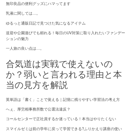
a
無印良品の便利グッズにハマってます
乳液に関しては…。
t
ゆるっと通販日記で見つけた気になるアイテム
i
送迎や公園遊びでも頼れる！毎日のUV対策に取り入れたいファンデー
o
ションの魅力
n
一人旅の良い点は…。
合気道は実戦で使えないの
か？弱いと言われる理由と本
当の見方を解説
英単語は「書く」ことで覚える｜記憶に残りやすい学習法の考え方
へぇ、厚労相事務所数で公選法違反？
コールセンターで正社員するか迷っている！本当はやりたくない
スマイルゼミは前の学年に戻って学習できる?ふりかえり講座の使い