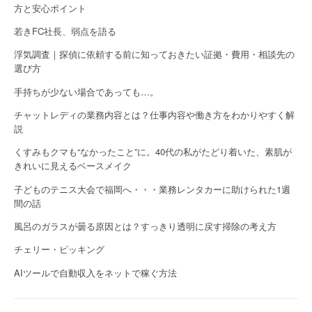
方と安心ポイント
若きFC社長、弱点を語る
浮気調査｜探偵に依頼する前に知っておきたい証拠・費用・相談先の
選び方
手持ちが少ない場合であっても…。
チャットレディの業務内容とは？仕事内容や働き方をわかりやすく解
説
くすみもクマも“なかったこと”に。40代の私がたどり着いた、素肌が
きれいに見えるベースメイク
子どものテニス大会で福岡へ・・・業務レンタカーに助けられた1週
間の話
風呂のガラスが曇る原因とは？すっきり透明に戻す掃除の考え方
チェリー・ピッキング
AIツールで自動収入をネットで稼ぐ方法