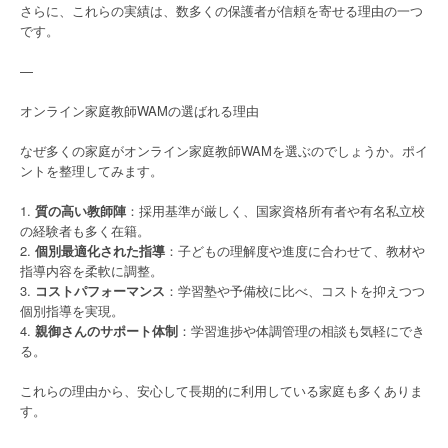
さらに、これらの実績は、数多くの保護者が信頼を寄せる理由の一つ
です。
—
オンライン家庭教師WAMの選ばれる理由
なぜ多くの家庭がオンライン家庭教師WAMを選ぶのでしょうか。ポイ
ントを整理してみます。
1.
質の高い教師陣
：採用基準が厳しく、国家資格所有者や有名私立校
の経験者も多く在籍。
2.
個別最適化された指導
：子どもの理解度や進度に合わせて、教材や
指導内容を柔軟に調整。
3.
コストパフォーマンス
：学習塾や予備校に比べ、コストを抑えつつ
個別指導を実現。
4.
親御さんのサポート体制
：学習進捗や体調管理の相談も気軽にでき
る。
これらの理由から、安心して長期的に利用している家庭も多くありま
す。