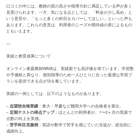
口コミの中には、教師の質の高さや指導方針に満足している声が多く
見受けられます。一方、気になる点としては、「料金が少し高め」と
いう意見や、「もっと多くの科目をカバーしてほしい」といった声も
あります。これらの意見は、利用者のニーズや期待値の差によるもの
ともいえます。
—
実績と教育成果について
オンライン家庭教師WAMは、実績面でも高評価を得ています。学習塾
や予備校と異なり、個別指導のため一人ひとりに合った最適な学習プ
ランを提供できる点が功を奏しています。
実績の一例としては、以下のようなものがあります。
–
志望校合格実績
：東大・早慶など難関大学への合格者を輩出。
–
定期テストの得点アップ
：ほとんどの利用者が、1〜2ヶ月の受講で
点数の向上を実感。
–
苦手科目克服例
：英語や数学で苦手を感じていた生徒が、総合的に
成績向上。