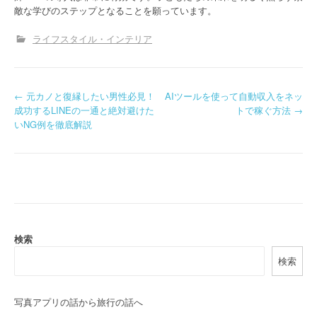
敵な学びのステップとなることを願っています。
ライフスタイル・インテリア
P
←
元カノと復縁したい男性必見！
AIツールを使って自動収入をネッ
成功するLINEの一通と絶対避けた
トで稼ぐ方法
→
o
いNG例を徹底解説
s
t
n
a
検索
v
検索
i
g
写真アプリの話から旅行の話へ