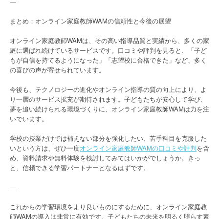
—
まとめ：オンライン家庭教師WAMの信頼性と今後の展望
オンライン家庭教師WAMは、その高い指導品質と実績から、多くの家
庭に選ばれ続けているサービスです。口コミや評判を見ると、「子ど
もが自信を持てるようになった」「志望校に合格できた」など、多く
の喜びの声が寄せられています。
今後も、テクノロジーの進化やオンライン指導の質の向上により、よ
り一層のサービス拡充が期待されます。子どもたちが安心して学び、
夢を追い続けられる環境づくりに、オンライン家庭教師WAMは力を注
いでいます。
学校の授業だけでは補えない部分を強化したい、苦手科目を克服した
いという方は、ぜひ一度
オンライン家庭教師WAMの口コミや評判
を含
め、資料請求や無料体験を検討してみてはいかがでしょうか。きっ
と、信頼できる学習パートナーとなるはずです。
—
これからの学習環境をより良いものにするために、オンライン家庭教
師WAMの導入は非常に有効です。子どもたちの未来を明るく照らす素