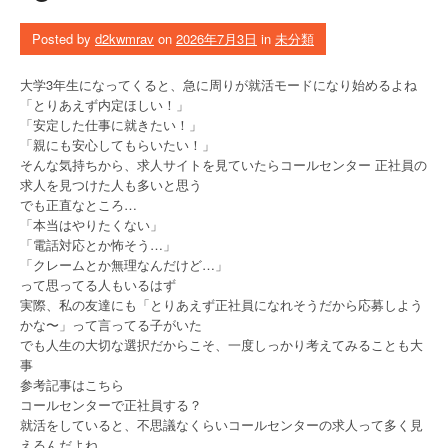
Posted by
d2kwmrav
on
2026年7月3日
in
未分類
大学3年生になってくると、急に周りが就活モードになり始めるよね
「とりあえず内定ほしい！」
「安定した仕事に就きたい！」
「親にも安心してもらいたい！」
そんな気持ちから、求人サイトを見ていたらコールセンター 正社員の
求人を見つけた人も多いと思う
でも正直なところ…
「本当はやりたくない」
「電話対応とか怖そう…」
「クレームとか無理なんだけど…」
って思ってる人もいるはず
実際、私の友達にも「とりあえず正社員になれそうだから応募しよう
かな〜」って言ってる子がいた
でも人生の大切な選択だからこそ、一度しっかり考えてみることも大
事
参考記事はこちら
コールセンターで正社員する？
就活をしていると、不思議なくらいコールセンターの求人って多く見
えるんだよね