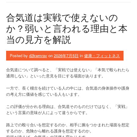
合気道は実戦で使えないの
か？弱いと言われる理由と本
当の見方を解説
Posted by
d2kwmrav
on
2026年7月5日
in
健康・フィットネス
合気道について調べると、「実戦では使えない」「本気で殴られたら
通用しない」といった意見を目にする場面があります。
一方で、長く稽古を続けている人の中には、合気道の身体操作や護身
の考え方に価値を感じている人もいます。
この評価が分かれる理由は、合気道そのものだけではなく、「実戦」
という言葉の意味が人によって違うからです。
路上での殴り合いを想定するのか、相手に腕をつかまれた場面を想定
するのか、危険から離れる護身を想定するのか。
前提が違えば、合気道への評価も変わります。