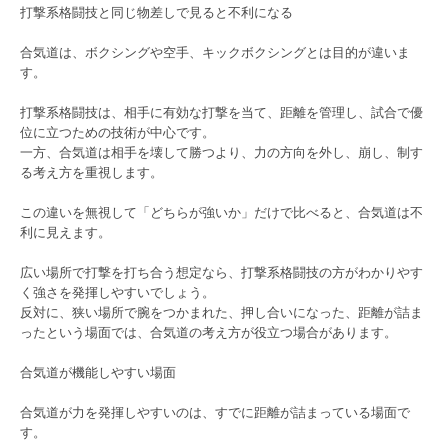
打撃系格闘技と同じ物差しで見ると不利になる
合気道は、ボクシングや空手、キックボクシングとは目的が違いま
す。
打撃系格闘技は、相手に有効な打撃を当て、距離を管理し、試合で優
位に立つための技術が中心です。
一方、合気道は相手を壊して勝つより、力の方向を外し、崩し、制す
る考え方を重視します。
この違いを無視して「どちらが強いか」だけで比べると、合気道は不
利に見えます。
広い場所で打撃を打ち合う想定なら、打撃系格闘技の方がわかりやす
く強さを発揮しやすいでしょう。
反対に、狭い場所で腕をつかまれた、押し合いになった、距離が詰ま
ったという場面では、合気道の考え方が役立つ場合があります。
合気道が機能しやすい場面
合気道が力を発揮しやすいのは、すでに距離が詰まっている場面で
す。