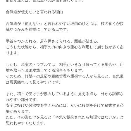
合気道が使えないと言われる理由
合気道が「使えない」と言われやすい理由のひとつは、技の多くが接
触やつかみを前提にしている点です。
手首をつかまれる、肩を押さえられる、距離が詰まる。
こうした状態から、相手の力の向きや重心を利用して崩す技が多くあ
ります。
しかし、現実のトラブルでは、相手がいきなり殴ってくる場合や、距
離を取ったまま攻撃してくる場合もあります。
そのため、打撃への反応や距離管理を重視する人から見ると、合気道
は現実離れして見えやすいです。
また、稽古で受け手が協力しているように見える点も、外から誤解さ
れやすい部分です。
安全に投げや関節技を学ぶためには、互いに役割を分けて稽古する必
要があります。
ただ、その形だけを見ると「本気で抵抗されたら無理ではないか」と
思われやすくなります。