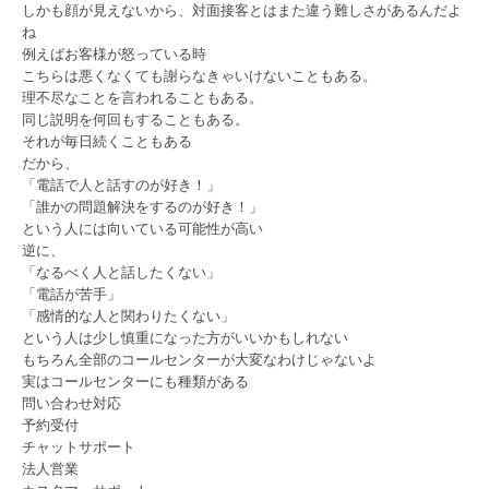
しかも顔が見えないから、対面接客とはまた違う難しさがあるんだよ
ね
例えばお客様が怒っている時
こちらは悪くなくても謝らなきゃいけないこともある。
理不尽なことを言われることもある。
同じ説明を何回もすることもある。
それが毎日続くこともある
だから、
「電話で人と話すのが好き！」
「誰かの問題解決をするのが好き！」
という人には向いている可能性が高い
逆に、
「なるべく人と話したくない」
「電話が苦手」
「感情的な人と関わりたくない」
という人は少し慎重になった方がいいかもしれない
もちろん全部のコールセンターが大変なわけじゃないよ
実はコールセンターにも種類がある
問い合わせ対応
予約受付
チャットサポート
法人営業