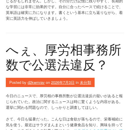
じるかもしれません。しかし、その分だけ記憶に残りやすく、長期的
な学習には非常に効果的です。自分に合ったペースで続けることで、
英単語は確実に力になります。書くという基本に立ち返りながら、着
実に英語力を伸ばしていきましょう。
へぇ、厚労相事務所
数で公選法違反？
Posted by
d2kwmrav
on
2026年7月3日
in
未分類
今日のニュースで、厚労相の事務所数が公選法違反の疑いがあると報
じられていた。政治に関するニュースは時に驚くような内容がある。
選挙に関わる問題なので、しっかりと調査してほしい。
さて、今日も猛暑だった。こんな日は食欲が落ちるので、栄養補給に
気を使う。最近はサラダまんまという健康食品を知り、興味を持って