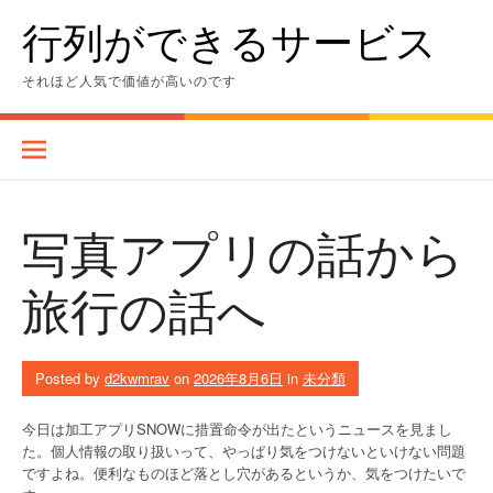
Skip
行列ができるサービス
to
content
それほど人気で価値が高いのです
写真アプリの話から
旅行の話へ
Posted by
d2kwmrav
on
2026年8月6日
in
未分類
今日は加工アプリSNOWに措置命令が出たというニュースを見まし
た。個人情報の取り扱いって、やっぱり気をつけないといけない問題
ですよね。便利なものほど落とし穴があるというか、気をつけたいで