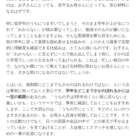
のは、お子さんにとっても、見守るお母さんにとっても、安心材料に
なるはずです。
特に低学年のうちにつまずいてしまうと、そのまま学年が上がるにつ
れて「わからない」が積み重なってしまい、勉強そのものが嫌いにな
ってしまうこともありますよね。そんな悪循環を断ち切るためにも、
前の学年に戻って基礎を固め直せる仕組みや、ふりかえり講座で定期
的に理解度を確認できる仕組みは、とても心強いものです。お子さん
が「わからない」と言えずに一人で抱え込んでしまう前に、さかのぼ
り学習でしっかり土台を作ってあげられる。これは、忙しい毎日の中
で、なかなか横について教えてあげる時間が取れないお母さんにとっ
ても、大きな助けになるのではないでしょうか。
とはいえ、無制限にどこまでもさかのぼれるわけではない、という点
は事前に知っておくと安心です。
学年をどこまでさかのぼれるかには
一定の範囲
があるため、「うちの子は3学年分くらい前に戻らないと
厳しいかも」というケースでは、事前に確認しておくことをおすすめ
します。ここで大切なのは、「うちの子にとって、今どのくらいのつ
まずきがあるのか」を、お母さん自身が把握しておくことです。テス
トの点数だけでなく、日々の宿題や会話の中で「どの単元で手が止ま
っているか」を見てあげることが、入会後にミスマッチを感じないた
めの一番の近道になります。