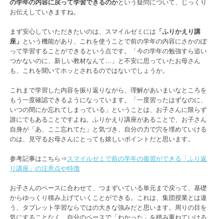
の学年の内容に戻って学習できるのか
という疑問について、じっくり
お伝えしていきますね。
まず安心していただきたいのは、スマイルゼミには
「ふりかえり講
座」
という機能があり、これを使うことで前の学年の内容にさかのぼ
って学習することができるという点です。「今の学年の勉強すら追い
つかないのに、新しい教材なんて…」と不安に思っていたお母さん
も、これを聞いてホッとされるのではないでしょうか。
これまで学習した内容を振り返りながら、理解があいまいなところを
もう一度確認できるようになっています。「一度習ったはずなのに、
いつの間にか忘れてしまっている」ということは、お子さんに限らず
誰にでもあることですよね。ふりかえり講座があることで、お子さん
自身が「あ、ここ忘れてた」と気づき、自分の力で穴を埋めていける
のは、見守るお母さんにとっても嬉しいポイントだと思います。
参考記事はこちら⇒
スマイルゼミで前の学年の復習ができる「ふり返
り講座」の注意点や特徴
お子さんのペースに合わせて、つまずいている単元まで戻って、基礎
からゆっくり積み上げていくことができる。これは、集団授業とは違
う、タブレット学習ならではの大きな強みだと思います。周りの目を
気にすることなく、自分のペースで「わかった」を積み重ねていける