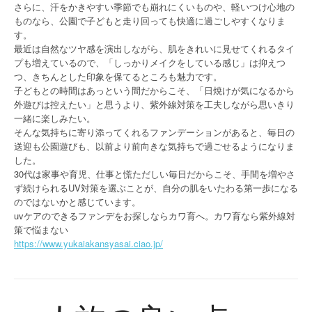
さらに、汗をかきやすい季節でも崩れにくいものや、軽いつけ心地の
ものなら、公園で子どもと走り回っても快適に過ごしやすくなりま
す。
最近は自然なツヤ感を演出しながら、肌をきれいに見せてくれるタイ
プも増えているので、「しっかりメイクをしている感じ」は抑えつ
つ、きちんとした印象を保てるところも魅力です。
子どもとの時間はあっという間だからこそ、「日焼けが気になるから
外遊びは控えたい」と思うより、紫外線対策を工夫しながら思いきり
一緒に楽しみたい。
そんな気持ちに寄り添ってくれるファンデーションがあると、毎日の
送迎も公園遊びも、以前より前向きな気持ちで過ごせるようになりま
した。
30代は家事や育児、仕事と慌ただしい毎日だからこそ、手間を増やさ
ず続けられるUV対策を選ぶことが、自分の肌をいたわる第一歩になる
のではないかと感じています。
uvケアのできるファンデをお探しならカワ育へ。カワ育なら紫外線対
策で悩まない
https://www.yukaiakansyasai.ciao.jp/