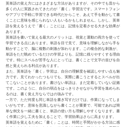
英単語の覚え方にはさまざまな方法がありますが、その中でも昔から
多くの人に実践されてきたのが「書く」学習法です。スマートフォン
やアプリで手軽に学習できる時代だからこそ、あえて手を動かして書
くことに意味を感じられない人もいるかもしれません。しかし、英単
語を覚えるうえで「書く」ことには、記憶を定着させる大きな効果が
あります。
英単語を書いて覚える最大のメリットは、視覚と運動の両方を使って
学習できる点にあります。単語を目で見て、意味を理解しながら手を
動かすことで、脳に複数の刺激が加わります。この複合的な刺激が、
単語をただ眺めているだけの学習よりも、記憶に残りやすくする理由
です。特にスペルが苦手な人にとっては、書くことで文字の並びを自
然と覚えられる利点があります。
また、英単語を「書く」学習は、自分の理解度を確認しやすい点も魅
力です。見てわかったつもりでも、実際に書こうとするとスペルが出
てこないことがあります。書けない単語は、まだ定着していない証拠
です。このように、自分の弱点をはっきりさせながら学習を進められ
るのは、書く覚え方ならではの強みです。
一方で、ただ何度も同じ単語を書き写すだけでは、作業になってしま
いがちです。意味を意識しながら書くことが重要で、可能であれば簡
単な例文を一緒に書くと、単語の使い方も理解しやすくなります。書
く作業に少し工夫を加えることで、学習効果はさらに高まります。
英単語を覚えるために「書く」ことは、時間と手間がかかる方法に感