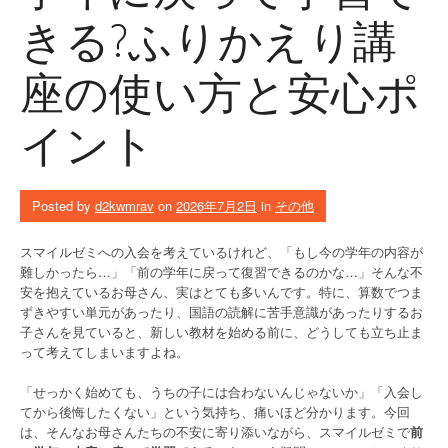
きる?ふりかえり講
座の使い方と安心ポ
イント
Posted by
d2kwmrav
on
2026年7月2日
in
その他
スマイルゼミへの入会を考えているけれど、「もし今の学年の内容が
難しかったら…」「前の学年に戻って復習できるのかな…」そんな不
安を抱えているお母さん、実はとても多いんです。特に、算数でつま
ずきやすい単元があったり、国語の読解に苦手意識があったりするお
子さんを見ていると、新しい教材を始める前に、どうしても立ち止ま
って考えてしまいますよね。
「せっかく始めても、うちの子には合わないんじゃないか」「入会し
てから後悔したくない」という気持ち、痛いほど分かります。今回
は、そんなお母さんたちの不安に寄り添いながら、スマイルゼミで
前