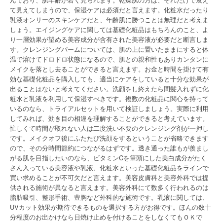
て見えてしまうので、保湿ケアは必須だと言えます。化粧水だったり
乳液オンリーのスキンケアだと、年齢肌に勝つことは無理だと考えま
しょう。エイジングケアに関しては基礎化粧品はもちろんのこと、よ
り一層効果が望める美容成分が含有された美容液が必要だと断言しま
す。クレンジングパームについては、肌の上に置いたままにすると体
温で溶けてドロドロ状態になるので、肌との親和性もありカンタンに
メイクを落とし去ることができると言えます。お金と時間を掛けて有
効な基礎化粧品を購入しても、適当にケアをしていると十分な効果が
出ることはないと考えてください。洗顔をし終えたら間髪入れずに化
粧水と乳液を利用して保湿すべきです。複数の化粧品に関心を持って
いるのなら、トライアルセットを用いて検証しましょう。実際に利用
してみれば、効き目の相違を理解することができると考えています。
忙しくて時間が取れない人は二度洗い不要のクレンジング剤が一押し
です。メイクオフ後にふたたび洗顔をするということが省略できます
ので、その分時間節約につながるはずです。透き通った誰もが羨まし
がる肌を目指したいのなら、ビタミンCを筆頭にした美白成分がたく
さん入っている美容液や乳液、化粧水といった基礎化粧品をラインで
買い求めることが不可欠だと言えます。美容皮膚科と美容外科では提
供される施術が異なると言えます。美容外科にて数多く行われるのは
脂肪吸引、整形手術、豊胸など外科的な施術です。乳液に関しては、
UVカット効果が期待できるものを選択する方がお得です。ほんの数十
分程度のお出かけなら日焼け止めを付けることをしなくてもＯＫで