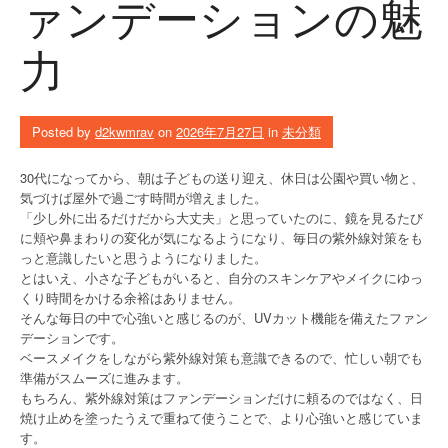
ァンデーションの魅
力
Posted by
d2kwmrav
on
2026年7月27日
in
未分類
30代になってから、朝は子どもの送り迎え、休日は公園や買い物と、
気づけば屋外で過ごす時間が増えました。
「少し外に出るだけだから大丈夫」と思っていたのに、鏡を見るたび
に頬や鼻まわりの変化が気になるようになり、毎日の紫外線対策をも
っと意識したいと思うようになりました。
とはいえ、小さな子どもがいると、自分のスキンケアやメイクにゆっ
くり時間をかける余裕はありません。
そんな毎日の中で心強いと感じるのが、UVカット機能を備えたファン
デーションです。
ベースメイクをしながら紫外線対策も意識できるので、忙しい朝でも
準備がスムーズに進みます。
もちろん、紫外線対策はファンデーションだけに頼るのではなく、日
焼け止めを塗ったうえで重ねて使うことで、より心強いと感じていま
す。