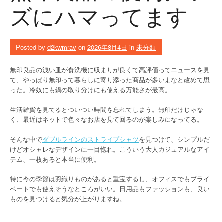
ズにハマってます
Posted by
d2kwmrav
on
2026年8月4日
in
未分類
無印良品の浅い皿が食洗機に収まりが良くて高評価ってニュースを見
て、やっぱり無印って暮らしに寄り添った商品が多いよなと改めて思
った。冷奴にも鍋の取り分けにも使える万能さが最高。
生活雑貨を見てるとついつい時間を忘れてしまう。無印だけじゃな
く、最近はネットで色々なお店を見て回るのが楽しみになってる。
そんな中で
ダブルラインのストライプシャツ
を見つけて、シンプルだ
けどオシャレなデザインに一目惚れ。こういう大人カジュアルなアイ
テム、一枚あると本当に便利。
特に今の季節は羽織りものがあると重宝するし、オフィスでもプライ
ベートでも使えそうなところがいい。日用品もファッションも、良い
ものを見つけると気分が上がりますね。