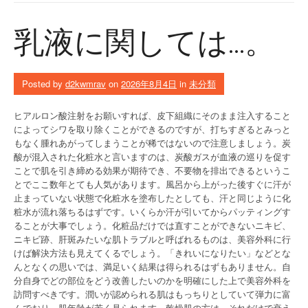
乳液に関しては…。
Posted by
d2kwmrav
on
2026年8月4日
in
未分類
ヒアルロン酸注射をお願いすれば、皮下組織にそのまま注入すること
によってシワを取り除くことができるのですが、打ちすぎるとみっと
もなく腫れあがってしまうことが稀ではないので注意しましょう。炭
酸が混入された化粧水と言いますのは、炭酸ガスが血液の巡りを促す
ことで肌を引き締める効果が期待でき、不要物を排出できるというこ
とでここ数年とても人気があります。風呂から上がった後すぐに汗が
止まっていない状態で化粧水を塗布したとしても、汗と同じように化
粧水が流れ落ちるはずです。いくらか汗が引いてからパッティングす
ることが大事でしょう。化粧品だけでは直すことができないニキビ、
ニキビ跡、肝斑みたいな肌トラブルと呼ばれるものは、美容外科に行
けば解決方法も見えてくるでしょう。「きれいになりたい」などとな
んとなくの思いでは、満足いく結果は得られるはずもありません。自
分自身でどの部位をどう改善したいのかを明確にした上で美容外科を
訪問すべきです。潤いが認められる肌はもっちりとしていて弾力に富
んでおり、肌年齢が若く見られます。乾燥肌の方は、それだけで衰え