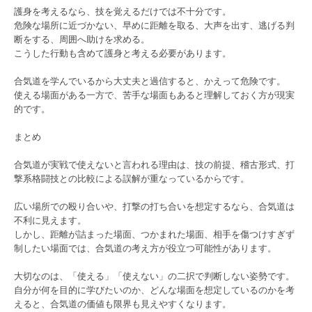
護身を考えるなら、技を覚えるだけでは不十分です。
危険な場所に近づかない、早めに距離を取る、大声を出す、逃げる判
断をする、周囲へ助けを求める。
こうした行動も含めて護身と考える必要があります。
合気道を学んでいるから大丈夫と過信すると、かえって危険です。
使える場面がある一方で、苦手な場面もあると理解しておく方が現実
的です。
まとめ
合気道が実戦で使えないと言われる理由は、技の前提、稽古形式、打
撃系格闘技との比較による誤解が重なっているからです。
広い場所での殴り合いや、打撃の打ち合いを想定するなら、合気道は
不利に見えます。
しかし、距離が詰まった場面、つかまれた場面、相手を傷つけすぎず
制したい場面では、合気道の考え方が役立つ可能性があります。
大切なのは、「使える」「使えない」の二択で判断しない姿勢です。
自分が何を目的に学びたいのか、どんな場面を想定しているのかを考
えると、合気道の価値も限界も見えやすくなります。