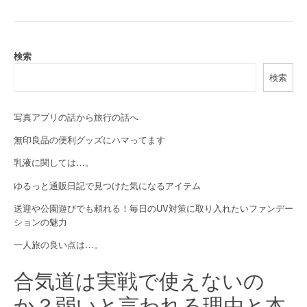
t
n
a
検索
検索
v
i
写真アプリの話から旅行の話へ
g
無印良品の便利グッズにハマってます
a
乳液に関しては…。
t
ゆるっと通販日記で見つけた気になるアイテム
i
送迎や公園遊びでも頼れる！毎日のUV対策に取り入れたいファンデー
ションの魅力
o
一人旅の良い点は…。
n
合気道は実戦で使えないの
か？弱いと言われる理由と本