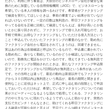
ださい。利用に伴う審査は、大部分のビジネスローン会社が健全な業
務のために加盟している信用情報機関（JICC）で、ビジネスローンを
希望している本人の情報を調べるわけです。希望者がファクタリング
で融資を実行してほしいときは、事前の審査でよい結果が出ていなけ
ればいけないのです。一定の日数は無利息の、即日ファクタリングを
やってる会社を正確に比較して融資してもらえば、金利が高いとか低
いとかに振り回されずに、ファクタリングで借り入れ可能なので、お
手軽で簡単にお得なファクタリングをしていただける借入方法という
こと！申込んでいただいたファクタリングの審査のなかで、勤め先に
ファクタリング会社から電話をされてしまうのは、回避できません。
実はあの行為は在籍確認と呼ばれているもので、申込書に書かれてい
る勤め先に、偽りなく勤続しているのかどうか確認しなければいけな
いので、勤務先に電話をかけているのです。増えてきている無利息で
のファクタリングが開始されたときは、新たなファクタリング申込限
定で、ファクタリングから7日間以内が無利息という条件があったの
です。その当時とは違って、最近の動向は新規以外でもファクタリン
グから３０日間以内は無利息という商品が、最長の期間と聞きます。
便利なことに近頃はネット上で、正式に申し込む前の段階として申請
しておいていただければ、希望しているファクタリングについての結
果がスピーディーになるような流れで処理してくれる、ファクタリン
グのやり方もついに現れているようでずいぶんと助かります。突然の
支払で大ピンチ！そんなときに、助けてくれる即日ファクタリングに
よる融資が可能な会社と言えば、平日でしたら14時までのインターネ