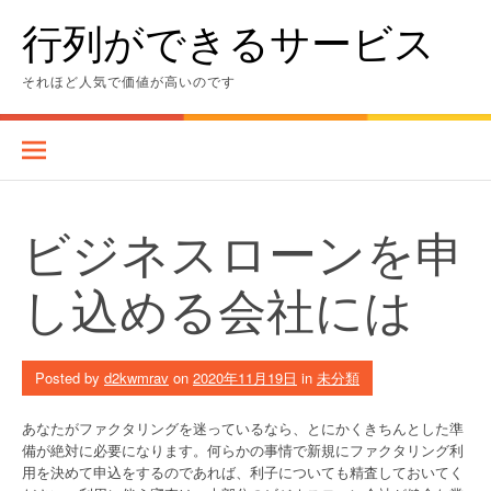
Skip
行列ができるサービス
to
content
それほど人気で価値が高いのです
ビジネスローンを申
し込める会社には
Posted by
d2kwmrav
on
2020年11月19日
in
未分類
あなたがファクタリングを迷っているなら、とにかくきちんとした準
備が絶対に必要になります。何らかの事情で新規にファクタリング利
用を決めて申込をするのであれば、利子についても精査しておいてく