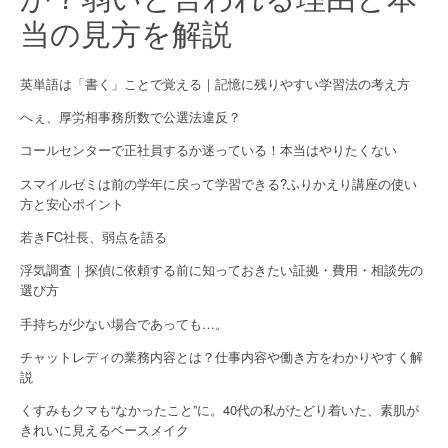
当の見方を解説
英単語は「書く」ことで覚える｜記憶に残りやすい学習法の考え方
へぇ、厚労相事務所数で公選法違反？
コールセンターで正社員するか迷っている！本当はやりたくない
スマイルゼミは前の学年に戻って学習できる?ふりかえり講座の使い
方と安心ポイント
若きFC社長、弱点を語る
浮気調査｜探偵に依頼する前に知っておきたい証拠・費用・相談先の
選び方
手持ちが少ない場合であっても…。
チャットレディの業務内容とは？仕事内容や働き方をわかりやすく解
説
くすみもクマも“なかったこと”に。40代の私がたどり着いた、素肌が
きれいに見えるベースメイク