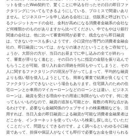
ットを使ったWeb契約で、驚くことに申込を行ったその日の即日ファ
クタリングについてもできるようにしている、プロミスで間違いあり
ません。ビジネスローンを申し込める会社には、信販系と呼ばれてい
るクレジットカードの会社、金利が高めになる消費者金融系の会社な
ど何種類かのものがありますから比べてください。中でもやはり銀行
関連の会社は、他に比べて審査時間が必要で、残念ながら即日融資
は、できないケースも多いようです。小口貸付が専門の消費者金融会
社の、即日融資については、かなりの速さだということをご存知でし
ょうか。大部分の方が、当日のお昼までに申し込みの全てが終わっ
て、審査が滞りなく進むと、その日のうちに指定の金額を振り込んで
もらうことが可能。借り入れ金の滞納を何回もやってしまうと、その
人に関するファクタリングの現況が下がってしまって、平均的な融資
よりも低い額を借入しようとしても、簡単な審査で結果が良くなくて
ファクタリングできないという場合もあります。住宅購入のための住
宅ローンとか車用のマイカーローンなどのローンとは違い、ビジネス
ローンは、融資を受ける理由やその用途に制限がないのです。何に使
ってもいいものなので、融資の追加も可能とか、複数の有利な点があ
るわけです。必要なら金融関係のウェブサイトの検索機能などを、活
用すれば、当日入金の即日融資による融資が可能な消費者金融業者は
どこかを、インターネットを使っていろいろ検索し探し出していただ
くことだって、問題なくできるのです。よく調べるといわゆる小口融
資であって、担保や保証人がなくても即行で必要なお金を借りられる