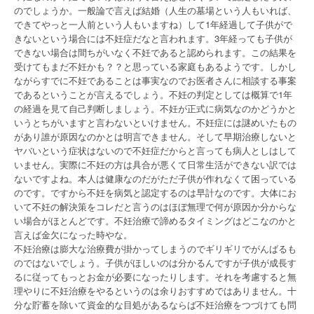
のでしょうか。一般論で言えば結婚（人生の墓場という人もいれば、
できてやっと一人前という人もいますね）して1年経過して子供がで
きないという場合には不妊症だなと言われます。3年経っても子供が
できない場合は間ちがいなく不妊であると認められます。この結果を
受けてもまだ不妊かも？？と思っている家庭もあるようです。しかし
ながらすでに不妊であることは事実なのでお医者さんに相談する事案
であるということが言えるでしょう。不妊の判定としては概算で1年
の経過を見て自己判断しましょう。不妊が正式に病気なのかどうかと
いうとちがいますと言わないといけません。不妊症には謎めいたもの
があり誰が原因なのかとは明言できません。そして早期治療しないと
ヤバいという症状はないので不妊症だからと言っても病人としはして
いません。実際に不妊の方は具合が悪くて日常生活ができない訳では
ないですよね。本人は健康なのだがただ子供が作れなくて困っている
のです。ですから不妊を病気と認定するのは早計なのです。大体にお
いて不妊の解決策をコレだと言うのはほぼ無理で何が原因か分からな
い場合がほとんどです。不妊治療で諦めるタイミングはどこなのかと
言えば金欠になった時やな。
不妊治療は膨大な治療費が掛かってしまうのでギリギリでがんばるも
のではないでしょう。子供がほしいのは分かるんですが子供が成長す
るに従ってもっとお金が必要になったりします。それを考慮すると無
理やりに不妊治療をやるというのは余りおすすめではありません。十
分な貯蓄を除いて資金的な目処があるならば不妊治療をつづけても問