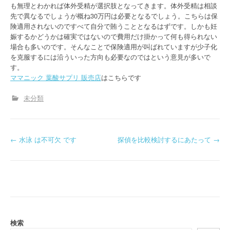
も無理とわかれば体外受精が選択肢となってきます。体外受精は相談
先で異なるでしょうが概ね30万円は必要となるでしょう。こちらは保
険適用されないのですべて自分で賄うこととなるはずです。しかも妊
娠するかどうかは確実ではないので費用だけ掛かって何も得られない
場合も多いのです。そんなことで保険適用が叫ばれていますが少子化
を克服するには沿ういった方向も必要なのではという意見が多いで
す。
ママニック 葉酸サプリ 販売店
はこちらです
未分類
P
←
水泳 は不可欠 です
探偵を比較検討するにあたって
→
o
s
t
n
検索