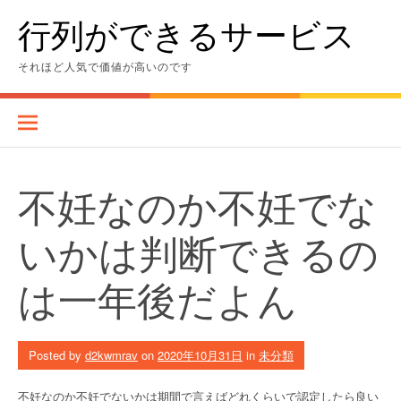
Skip
行列ができるサービス
to
content
それほど人気で価値が高いのです
不妊なのか不妊でな
いかは判断できるの
は一年後だよん
Posted by
d2kwmrav
on
2020年10月31日
in
未分類
不妊なのか不妊でないかは期間で言えばどれくらいで認定したら良い