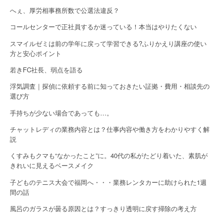
へぇ、厚労相事務所数で公選法違反？
コールセンターで正社員するか迷っている！本当はやりたくない
スマイルゼミは前の学年に戻って学習できる?ふりかえり講座の使い
方と安心ポイント
若きFC社長、弱点を語る
浮気調査｜探偵に依頼する前に知っておきたい証拠・費用・相談先の
選び方
手持ちが少ない場合であっても…。
チャットレディの業務内容とは？仕事内容や働き方をわかりやすく解
説
くすみもクマも“なかったこと”に。40代の私がたどり着いた、素肌が
きれいに見えるベースメイク
子どものテニス大会で福岡へ・・・業務レンタカーに助けられた1週
間の話
風呂のガラスが曇る原因とは？すっきり透明に戻す掃除の考え方