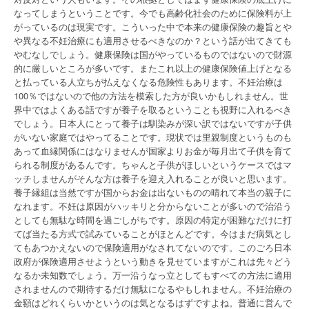
なってしまうということです。今でも高齢化社会のために保険料が上
がっているのは現実です。こういった中で本来の健康保険の趣旨とや
や異なる不妊治療にも適用させるべきなのか？という話が出てきても
やむなしでしょう。健康保険は国がやっているものではないので財源
的に厳しいところが多いです。またこれ以上の健康保険値上げとなる
と払っている人立ちが払えなくなる危険性もあります。不妊治療は
100％ではないので他の方法を模索した方が良いかもしれません。世
界中ではよくある話ですが養子を取るということも視野に入れるべき
でしょう。日本人にとって養子は馴染みが深い訳ではないですが子供
がいない家庭ではやってることです。現状では里親制度というものも
あって血縁関係にはなりませんが国家よりお金が毎月出て子供を育て
られる制度があるんです。ちゃんと子供がほしいというケースではマ
ッチしませんがそんな方は養子を迎え入れることが良いと思います。
養子縁組は当然ですが国からお金は出ないものの晴れて本当の親子に
なれます。不妊は原因がハッキリと分からないことが多いので治沿う
としても無駄な時間を過ごしがちです。原因の特定が困難なだけに打
てば当たる方式で試みていることがほとんどです。今はまだ病気とし
てもあつかえないので保険適用がなされてないのです。このごろ日本
政府が保険適用させようという動きを見せていますがこれは先々どう
なるか未知数でしょう。万一沿うなっ立としてもすべての方法に適用
されませんので期待するだけ無駄になるやもしれません。不妊治療の
金額はどれくらいかというのは気となるはずですよね。普通に営んで