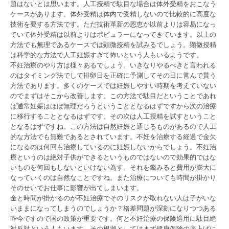
題はないとは思います。人工授精で駄目な場合は体外受精をおこなう
ケースがあります。体外受精は体内で受精しないので比較的に高度な
技術を要する方法です。ただ技術革新の恩恵か以前よりは容易になっ
ていて体外受精は以前よりはポピュラーになってきています。以上の
方法でも無理であるケースでは顕微授精を試みるでしょう。顕微授精
は科学的な方法で人工妊娠すぎて怖いという人もいるようです。
不妊治療のやり方は様々あるでしょう。いきなりやるべきと言われる
のはタイミング法でして排卵日を正確に予測してその日に営んで貰う
方法であります。多くのケースでは妊娠しやすい時期を考えていない
のでまずはそこから改善します。この方法で駄目だということであれ
ば通常妊娠はほぼ無理だろうということとなるはずですから次の治療
に移行することとなるはずです。その次は人工授精を試すということ
となるはずですね。この方法は自然妊娠と通じるものがあるので人工
的な方法でも無難であるとされています。不妊を治療する経過で金欠
になるのは何回も治療しているのに妊娠しないからでしょう。不妊治
療というのは絶対子供ができるというものではないので効果的ではな
いものを何回もしないといけない為す。それを鑑みると費用が膨大に
なっていくのは自然なことですね。また治療についても時間が掛かり
そのせいでお仕事に影響が出てしまいます。
金と時間が掛かるのが不妊治療でそのリスクが取れない人は子がいな
いままになってしまうのでしょうか？格差問題が深刻になりつつある
昨今ですので国の政策が重要です。何と不妊治療の保険適用に駄目絶
対反対という人もいます。その根拠としてはまず健康保険の底上げに