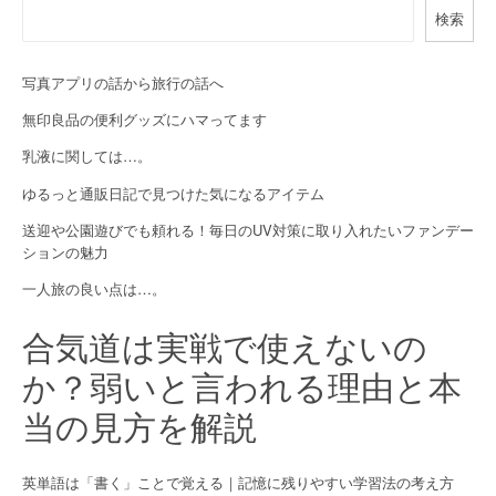
a
検索
v
i
写真アプリの話から旅行の話へ
無印良品の便利グッズにハマってます
g
乳液に関しては…。
a
ゆるっと通販日記で見つけた気になるアイテム
t
送迎や公園遊びでも頼れる！毎日のUV対策に取り入れたいファンデー
i
ションの魅力
o
一人旅の良い点は…。
n
合気道は実戦で使えないの
か？弱いと言われる理由と本
当の見方を解説
英単語は「書く」ことで覚える｜記憶に残りやすい学習法の考え方