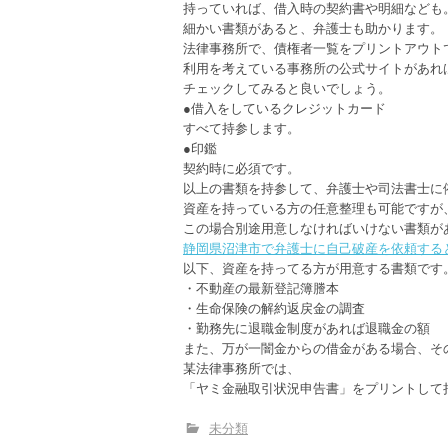
持っていれば、借入時の契約書や明細なども
細かい書類があると、弁護士も助かります。
法律事務所で、債権者一覧をプリントアウト
利用を考えている事務所の公式サイトがあれ
チェックしてみると良いでしょう。
●借入をしているクレジットカード
すべて持参します。
●印鑑
契約時に必須です。
以上の書類を持参して、弁護士や司法書士に
資産を持っている方の任意整理も可能ですが
この場合別途用意しなければいけない書類が
静岡県沼津市で弁護士に自己破産を依頼する
以下、資産を持ってる方が用意する書類です
・不動産の最新登記簿謄本
・生命保険の解約返戻金の調査
・勤務先に退職金制度があれば退職金の額
また、万が一闇金からの借金がある場合、そ
某法律事務所では、
「ヤミ金融取引状況申告書」をプリントして
未分類