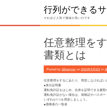
Skip
行列ができるサ
to
content
それほど人気で価値が高いのです
任意整理を
書類とは
Posted by
d2kwmrav
on
2023年5月6日
in
任意整理をするにあたり、用意しなければい
●身分証明書
運転免許証をはじめ、自身を証明できる書類
運転免許証がない場合は、保険証やパスポー
いずれか1つを用意しましょう。
●債権者の一覧表