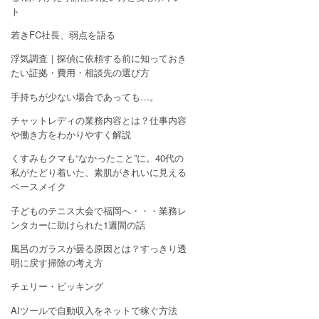
ト
若きFC社長、弱点を語る
浮気調査｜探偵に依頼する前に知っておき
たい証拠・費用・相談先の選び方
手持ちが少ない場合であっても…。
チャットレディの業務内容とは？仕事内容
や働き方をわかりやすく解説
くすみもクマも“なかったこと”に。40代の
私がたどり着いた、素肌がきれいに見える
ベースメイク
子どものテニス大会で福岡へ・・・業務レ
ンタカーに助けられた1週間の話
風呂のガラスが曇る原因とは？すっきり透
明に戻す掃除の考え方
チェリー・ピッキング
AIツールで自動収入をネットで稼ぐ方法