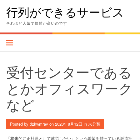
Skip
行列ができるサービス
to
content
それほど人気で価値が高いのです
受付センターである
とかオフィスワーク
など
Posted by
d2kwmrav
on
2020年8月12日
in
未分類
「将来的に正社員として就労したい」という希望を持っている派遣社