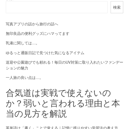
v
検索
i
g
写真アプリの話から旅行の話へ
a
無印良品の便利グッズにハマってます
乳液に関しては…。
t
ゆるっと通販日記で見つけた気になるアイテム
i
送迎や公園遊びでも頼れる！毎日のUV対策に取り入れたいファンデー
o
ションの魅力
n
一人旅の良い点は…。
合気道は実戦で使えないの
か？弱いと言われる理由と本
当の見方を解説
英単語は「書く」ことで覚える｜記憶に残りやすい学習法の考え方