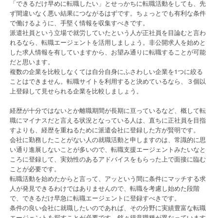
「できるだけ早めに転職したい」とせっかちに転職活動をしても、先
ず間違いなく悪い結果につながるはずです。ちょっとでも有利な条件
で働けるように、手堅く情報を収集すべきです。
派遣社員という立場で就労していたという人が正社員を目論むと言わ
れるなら、転職エージェントを活用しましょう。非公開求人を始めと
した求人情報を有していますから、お望み通りに転職することが可能
だと思います。
複数の企業を比較しなくては自分自身にふさわしい企業を1つに絞る
ことはできません。転職サイトを利用すると決めているなら、３個以
上登録して見せられる企業を比較しましょう。
経歴が十分ではないとか離職期間が長期に亘っているなど、概して転
職にマイナスだと言える状況となっている人は、直ちに正社員を目指
すよりも、経歴を重ねるために派遣会社に登録した方が賢明です。
会社に勤務したことがない人の就職活動と申しますのは、常識的に思
い通り進展しないことが多いので、転職支援エージェントみたいなと
ころに登録して、実効性のあるアドバイスをもらった上で面接に臨む
ことが必要です。
転職活動を始めたからと言って、アッという間に条件にマッチする求
人が発見できるわけではありませんので、転職を考慮し始めた段階
で、できるだけ早急に転職エージェントに登録すべきです。
条件の良い会社に就職したいのであれば、その分野に実績豊富な転職
エージェントを探すことが必要です。銘々得意職種が異なっています