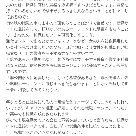
員の方は、転職に有利な資格を必ず取得すべきだと思います。資格を
持っているかないかで結果がまるっきり異なるということが往々にし
てあるのです。
初体験の転職と申しますのは面食らうことばかりで当然です。転職サ
イトに登録をして、頼りがいのあるエージェントに助言をもらうこと
で、あなたの「転職したい」を現実化しましょう。
受付センターであるとかオフィスワークなど、女の人を複数採用した
い会社を見つけ出したいのなら、自分で動くより女性の転職に強い転
職支援サービス業者を活用する方がたやすいです。
月給であったり勤務地など、希望条件にマッチする優良企業で正社員
になるには、信頼感のある転職エージェントに登録することから開始
すべきです。
「非公開求人に応募したい」という希望があるなら、非公開求人に強
い転職エージェントに依頼すべきだと思います。とにかく登録して担
当者に相談してみてください。
年をとると正社員になるのは無理だとイメージしてしまうかもしれな
いですが、キャリアを適正に評定してくれる転職エージェントなら、
中高年でも転職を成功させられます。
多少でも現在勤めている会社に不満を感じていると言うなら、転職サ
イトに登録すべきです。自社以外の労働条件と比較することによっ
て、転職すべきかどうかがわかるでしょう。