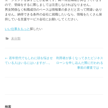
ので、登録をするに際しましては注意しなければなりません。
男女関係なく転職成功のベースは情報量の多さだと言って間違いあり
ません。納得できる条件の会社に就職したいなら、情報をたくさん保
持している支援サービス会社にお願いしてください。
いい仕事をもっと
探したい
未分類
P
←
若年世代でもしわに頭を悩ませ
利用者が多くなってきたビジネス
ている人はいるにはいますが…。
ローンを申し込んだ際に行われる
o
事前の審査では
→
s
t
n
a
検索