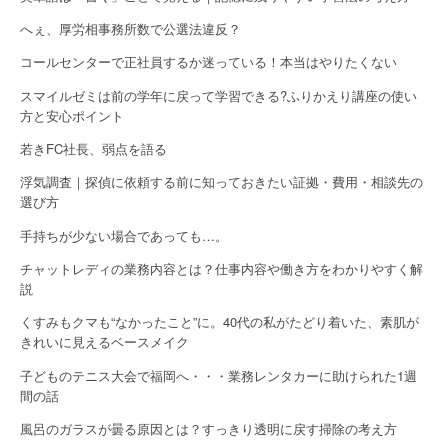
へぇ、厚労相事務所数で公選法違反？
コールセンターで正社員するか迷っている！本当はやりたくない
スマイルゼミは前の学年に戻って学習できる?ふりかえり講座の使い
方と安心ポイント
若きFC社長、弱点を語る
浮気調査｜探偵に依頼する前に知っておきたい証拠・費用・相談先の
選び方
手持ちが少ない場合であっても…。
チャットレディの業務内容とは？仕事内容や働き方をわかりやすく解
説
くすみもクマも“なかったこと”に。40代の私がたどり着いた、素肌が
きれいに見えるベースメイク
子どものテニス大会で福岡へ・・・業務レンタカーに助けられた1週
間の話
風呂のガラスが曇る原因とは？すっきり透明に戻す掃除の考え方