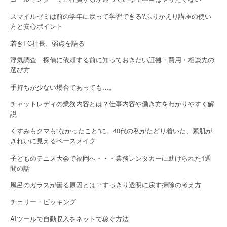
スマイルゼミは前の学年に戻って学習できる?ふりかえり講座の使い
方と安心ポイント
若きFC社長、弱点を語る
浮気調査｜探偵に依頼する前に知っておきたい証拠・費用・相談先の
選び方
手持ちが少ない場合であっても…。
チャットレディの業務内容とは？仕事内容や働き方をわかりやすく解
説
くすみもクマも“なかったこと”に。40代の私がたどり着いた、素肌が
きれいに見えるベースメイク
子どものテニス大会で福岡へ・・・業務レンタカーに助けられた1週
間の話
風呂のガラスが曇る原因とは？すっきり透明に戻す掃除の考え方
チェリー・ピッキング
AIツールで自動収入をネットで稼ぐ方法