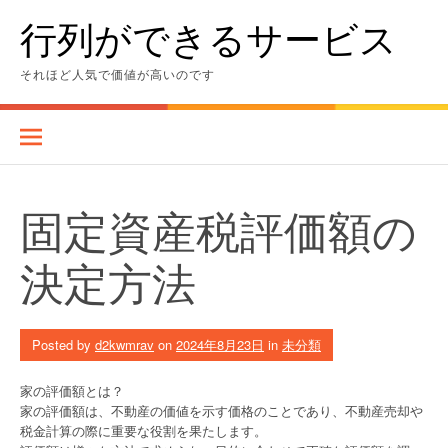
Skip
行列ができるサービス
to
content
それほど人気で価値が高いのです
固定資産税評価額の
決定方法
Posted by
d2kwmrav
on
2024年8月23日
in
未分類
家の評価額とは？
家の評価額は、不動産の価値を示す価格のことであり、不動産売却や
税金計算の際に重要な役割を果たします。