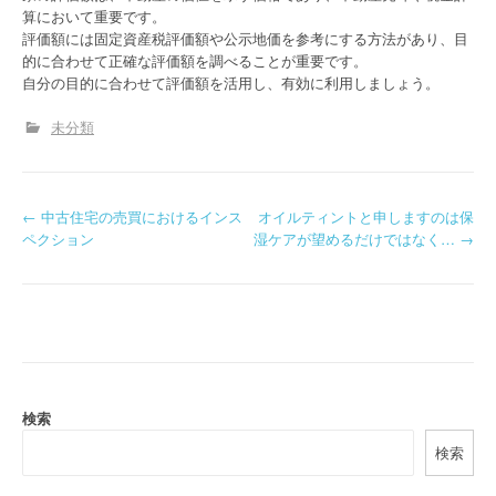
算において重要です。
評価額には固定資産税評価額や公示地価を参考にする方法があり、目
的に合わせて正確な評価額を調べることが重要です。
自分の目的に合わせて評価額を活用し、有効に利用しましょう。
未分類
P
←
中古住宅の売買におけるインス
オイルティントと申しますのは保
ペクション
湿ケアが望めるだけではなく…
→
o
s
t
n
a
検索
検索
v