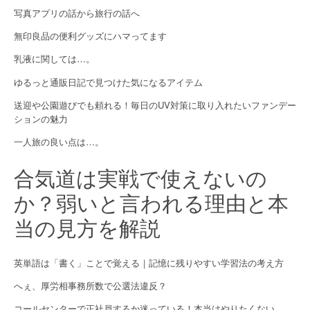
i
写真アプリの話から旅行の話へ
g
無印良品の便利グッズにハマってます
a
乳液に関しては…。
t
ゆるっと通販日記で見つけた気になるアイテム
i
送迎や公園遊びでも頼れる！毎日のUV対策に取り入れたいファンデー
ションの魅力
o
一人旅の良い点は…。
n
合気道は実戦で使えないの
か？弱いと言われる理由と本
当の見方を解説
英単語は「書く」ことで覚える｜記憶に残りやすい学習法の考え方
へぇ、厚労相事務所数で公選法違反？
コールセンターで正社員するか迷っている！本当はやりたくない