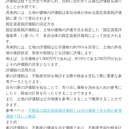
評価額は様々な方法で求められ、目的に合わせて正確な評価額を調べ
ることが大切です。
具体的には、土地や建物の評価額は各自治体が決める固定資産税評価
額に基づいて算出されます。
固定資産税評価額の決定方法
固定資産税評価額は、土地や建物の評価方法を規定した「固定資産評
価基準」に基づいて、各自治体の固定資産評価員によって決定されま
す。
具体的には、土地の評価額は公示価格の約70%を目安に、土地の所在
地や接続状況、形状や面積などを詳細に評価します。
例えば、公示価格が1,000万円であれば、約70%である700万円がおお
よその評価額の目安となります。
評価額の活用方法
家の評価額は、不動産売却を検討する際や税金を支払う際に重要な参
考データとなります。
自分の家の評価額を知ることで、売り出し価格を決めるための参考に
したり、税金の計算を行ったりすることができます。
また、土地の評価額は公示地価を参考にすることで概算することがで
きます。
参考ページ：
不動産の固定資産税評価額とは何の価格？売る時の参考
価格？詳しく解説
まとめ
家の評価額は、不動産の価値を示す価格であり、不動産売却や税金計