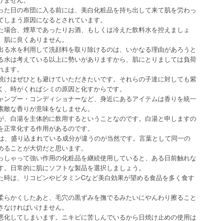
った日の布団に入る前には、美白化粧品を持ち出して来て肌を労わっ
てしまう原因になるとされています。
た場合、煙草であったりお酒、もしくは冷えた飲料水を控えましょ
、肌に良くありません。
出る水を利用して洗顔料を取り除けるのは、いかなる理由があろうと
る水は考えている以上に勢いがありますから、肌にとりましては負荷
れます。
焼けはぜひとも避けていただきたいです。それらの子達に対しても紫
く、時がくればシミの原因と化すからです。
ャンプー・コンディショナーなど、身近にあるアイテムは香りを統一
素敵な香りが意味をなしません。
が、白湯を主体的に飲用するということなのです。白湯と申しますの
を正常化する作用があるのです。
では、盛り込まれている成分が違うのが当然です。言葉として同一の
めることが大切だと思います。
っしゃって強い作用の化粧品を継続使用していると、ある日前触れな
す。日常的に肌にソフトな製品を選択しましょう。
た時は、リコピンやビタミンCなど美白効果が望める食品を多く食す
柔らかくしたあと、毛穴の黒ずみを撫でるみたいにやんわり擦ること
さなければいけません。
悪化してしまいます。ニキビに苦しんでいるから日焼け止めの使用は