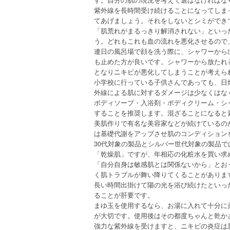
紫外線を長時間受け続けることになってしま
てあげましょう。それをしないとシミができ
「肌荒れがまるっきり解消されない」といっ
う。どれもこれも血の流れを悪化させるので
連日の風呂場で顔を洗う際に、シャワーから
も止めた方が良いです。シャワーから放たれ
となりニキビが悪化してしまうことが考えら
小学校に行っている子供さんであっても、日
外線による肌に対するダメージは少なくはな
ボディソープ・入浴剤・ボディクリーム・シ
することを推奨します。混ざることになると
美肌作りで有名な美容家などが続けているの
は基礎代謝をアップさせ肌のコンディション
30代対象の製品とシルバー世代対象の製品
「乾燥肌」ですが、年相応の化粧水を買い求
「自分自身は敏感肌とは関係ないから」とお
く肌トラブルが舞い降りてくることがありま
長い時間出掛けて陽の光を浴び続けたといっ
ることが肝要です。
まゆ玉を使用するなら、お湯に入れて十分に
が大切です。使用後はその都度ちゃんと乾か
強力な紫外線を受けますと、ニキビの炎症は