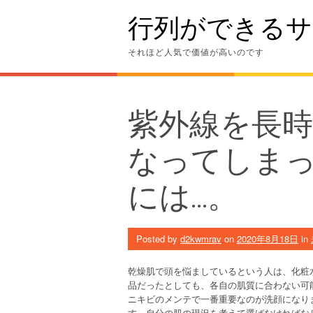
Skip
行列ができるサ
to
content
それほど人気で価値が高いのです
紫外線を長
なってしま
には…。
Posted by
d2kwmrav
on
2020年8月18日
in
乾燥肌で頭を悩ましているという人は、化粧
品だったとしても、各自の肌質に合わない可
ニキビのメンテで一番重要なのが洗顔になり
す。自分の肌の現況を考えて選ばなければな