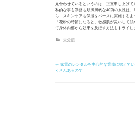
見合わせているというのは、正直申し上げて
私的な事も勤務も順風満帆な40前の女性は
ら、スキンケアも保湿をベースに実施するよ
「花粉の時節になると、敏感肌が災いして肌
て身体内部から効果を及ぼす方法もトライし
未分類
P
←
家電のレンタルを中心的な業務に据えてい
くさんあるので
o
s
t
n
a