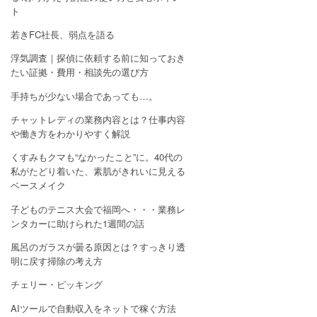
ト
若きFC社長、弱点を語る
浮気調査｜探偵に依頼する前に知っておき
たい証拠・費用・相談先の選び方
手持ちが少ない場合であっても…。
チャットレディの業務内容とは？仕事内容
や働き方をわかりやすく解説
くすみもクマも“なかったこと”に。40代の
私がたどり着いた、素肌がきれいに見える
ベースメイク
子どものテニス大会で福岡へ・・・業務レ
ンタカーに助けられた1週間の話
風呂のガラスが曇る原因とは？すっきり透
明に戻す掃除の考え方
チェリー・ピッキング
AIツールで自動収入をネットで稼ぐ方法