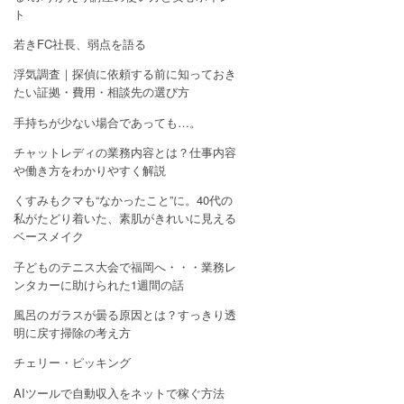
ト
若きFC社長、弱点を語る
浮気調査｜探偵に依頼する前に知っておき
たい証拠・費用・相談先の選び方
手持ちが少ない場合であっても…。
チャットレディの業務内容とは？仕事内容
や働き方をわかりやすく解説
くすみもクマも“なかったこと”に。40代の
私がたどり着いた、素肌がきれいに見える
ベースメイク
子どものテニス大会で福岡へ・・・業務レ
ンタカーに助けられた1週間の話
風呂のガラスが曇る原因とは？すっきり透
明に戻す掃除の考え方
チェリー・ピッキング
AIツールで自動収入をネットで稼ぐ方法