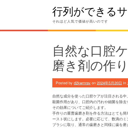
Skip
行列ができるサ
to
content
それほど人気で価値が高いのです
自然な口腔
磨き剤の作
Posted by
d2kwmrav
on
2024年5月20日
in
自然な成分を使った口腔ケアが注目される中
殺菌作用があり、口腔内の汚れや細菌を除去
その効果についてご紹介します。
手作りの重曹歯磨き剤を作る方法はとても簡
ースト状にします。必要に応じて、数滴のミ
ブラシに取り、通常の歯磨きと同様に歯を磨