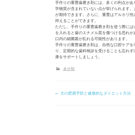
手作りの重曹歯磨き剤には、多くの利点があ
学物質が含まれていない点が挙げられます。
が期待できます。さらに、重曹はアルカリ性
抑えることができます。
ただし、手作りの重曹歯磨き剤を使う際には
を入れると歯のエナメル質を傷つける恐れが
口内の細菌叢が乱れる可能性があります。
手作りの重曹歯磨き剤は、自然な口腔ケアを
り、定期的な歯科検診を受けることも忘れず
康をサポートしましょう。
未分類
P
←
犬の肥満予防と健康的なダイエット方法
o
s
t