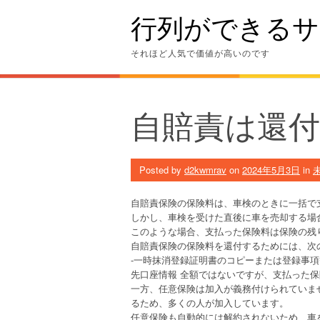
Skip
行列ができるサ
to
content
それほど人気で価値が高いのです
自賠責は還
Posted by
d2kwmrav
on
2024年5月3日
in
自賠責保険の保険料は、車検のときに一括で
しかし、車検を受けた直後に車を売却する場
このような場合、支払った保険料は保険の残
自賠責保険の保険料を還付するためには、次
-一時抹消登録証明書のコピーまたは登録事項
先口座情報 全額ではないですが、支払った
一方、任意保険は加入が義務付けられていま
るため、多くの人が加入しています。
任意保険も自動的には解約されないため、車