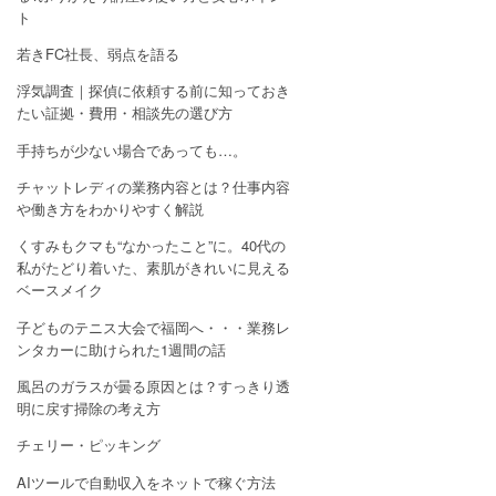
ト
若きFC社長、弱点を語る
浮気調査｜探偵に依頼する前に知っておき
たい証拠・費用・相談先の選び方
手持ちが少ない場合であっても…。
チャットレディの業務内容とは？仕事内容
や働き方をわかりやすく解説
くすみもクマも“なかったこと”に。40代の
私がたどり着いた、素肌がきれいに見える
ベースメイク
子どものテニス大会で福岡へ・・・業務レ
ンタカーに助けられた1週間の話
風呂のガラスが曇る原因とは？すっきり透
明に戻す掃除の考え方
チェリー・ピッキング
AIツールで自動収入をネットで稼ぐ方法