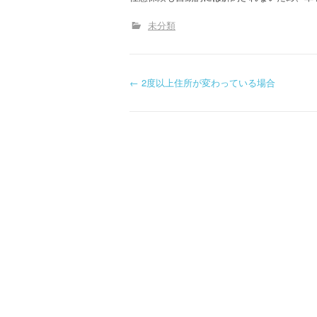
未分類
P
←
2度以上住所が変わっている場合
o
s
t
n
a
v
i