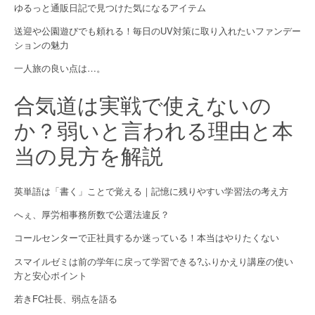
ゆるっと通販日記で見つけた気になるアイテム
i
送迎や公園遊びでも頼れる！毎日のUV対策に取り入れたいファンデー
o
ションの魅力
n
一人旅の良い点は…。
合気道は実戦で使えないの
か？弱いと言われる理由と本
当の見方を解説
英単語は「書く」ことで覚える｜記憶に残りやすい学習法の考え方
へぇ、厚労相事務所数で公選法違反？
コールセンターで正社員するか迷っている！本当はやりたくない
スマイルゼミは前の学年に戻って学習できる?ふりかえり講座の使い
方と安心ポイント
若きFC社長、弱点を語る