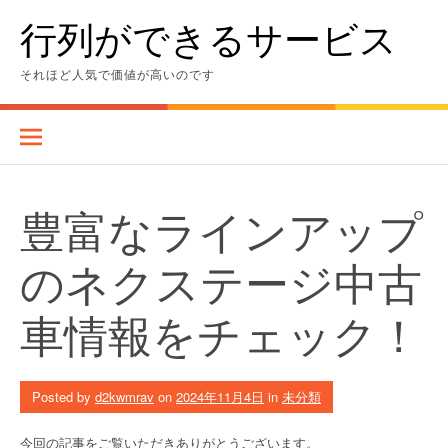
Skip
行列ができるサービス
to
content
それほど人気で価値が高いのです
豊富なラインアップ
のネクステージ中古
車情報をチェック！
Posted by
d2kwmrav
on
2024年11月4日
in
未分類
今回の記事をご覧いただきありがとうございます。