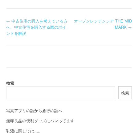
P
←
中古住宅の購入を考えている方
オープンレジデンシア THE MID
へ、中古住宅を購入する際のポイ
MARK
→
o
ントを解説
s
t
n
a
検索
v
検索
i
g
写真アプリの話から旅行の話へ
a
無印良品の便利グッズにハマってます
乳液に関しては…。
t