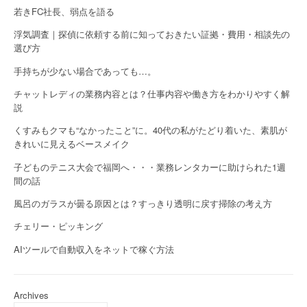
若きFC社長、弱点を語る
浮気調査｜探偵に依頼する前に知っておきたい証拠・費用・相談先の
選び方
手持ちが少ない場合であっても…。
チャットレディの業務内容とは？仕事内容や働き方をわかりやすく解
説
くすみもクマも“なかったこと”に。40代の私がたどり着いた、素肌が
きれいに見えるベースメイク
子どものテニス大会で福岡へ・・・業務レンタカーに助けられた1週
間の話
風呂のガラスが曇る原因とは？すっきり透明に戻す掃除の考え方
チェリー・ピッキング
AIツールで自動収入をネットで稼ぐ方法
Archives