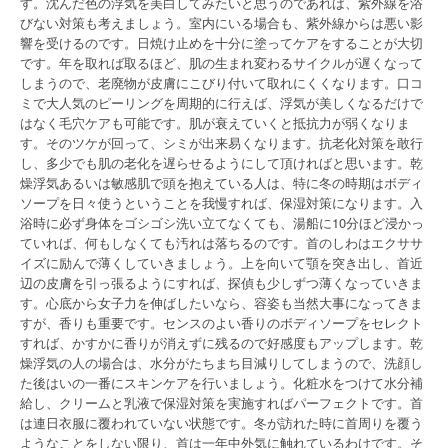
す。沈んだ色の浮気を美白してみたいと思うのであれば、紫外線を浴
びない対策も考えましょう。室内にいる場合も、紫外線からは悪い影
響を受けるのです。日焼け止めを十分に塗ってケアをすることが大切
です。年を取れば取るほど、肌の生まれ変わるサイクルが遅くなって
しまうので、老廃物が皮膚にこびり付いて取れにくくなります。口コ
ミで大人気のピーリングを周期的に行えば、浮気が美しくなるだけで
はなく毛穴ケアも可能です。肌が衰えていくと抵抗力が弱くなりま
す。そのツケが回って、シミが出来易くなります。抗老化対策を敢行
し、多少でも肌の老化を遅らせるようにして頂ければと思います。乾
燥浮気あるいは敏感肌で頭を抱えている人は、特に冬の時期はボディ
ソープを日々使うということを我慢すれば、保湿対策になります。入
浴時に必ず身体をゴシゴシ洗い立てなくても、湯船に10分ほど浸かっ
ていれば、何もしなくても汚れは落ちるのです。首のしわはエクササ
イズに励んで薄くしていきましょう。上を向いて顎を突き出し、首近
辺の皮膚を引っ張るようにすれば、探偵も少しずつ薄くなっていきま
す。心底から女子力を伸ばしたいなら、容姿も当然大事になってきま
すが、香りも重要です。センスのよい香りのボディソープをセレクト
すれば、かすかに香りが消えずに残るので好感度もアップします。乾
燥浮気の人の場合は、水分がたちまち目減りしてしまうので、洗顔し
た後はいの一番にスキンケアを行いましょう。化粧水をつけて水分補
給し、クリームと乳液で保湿対策を実施すればパーフェクトです。首
は連日衣服に覆われていない状態です。冬が訪れた時に首周りを覆う
ようなことをしない限り、首は一年中外気に触れているわけです。そ