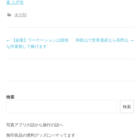
査 八戸市
未分類
P
←
【副業】ワーケーションは面倒
和歌山で世界遺産なら高野山
→
な作業無しで稼げます
o
s
t
n
a
検索
検索
v
i
写真アプリの話から旅行の話へ
g
無印良品の便利グッズにハマってます