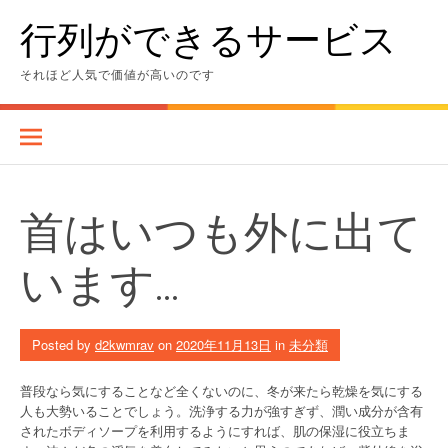
Skip
行列ができるサービス
to
content
それほど人気で価値が高いのです
首はいつも外に出て
います…
Posted by
d2kwmrav
on
2020年11月13日
in
未分類
普段なら気にすることなど全くないのに、冬が来たら乾燥を気にする
人も大勢いることでしょう。洗浄する力が強すぎず、潤い成分が含有
されたボディソープを利用するようにすれば、肌の保湿に役立ちま