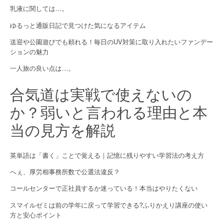
a
乳液に関しては…。
t
ゆるっと通販日記で見つけた気になるアイテム
i
送迎や公園遊びでも頼れる！毎日のUV対策に取り入れたいファンデー
ションの魅力
o
一人旅の良い点は…。
n
合気道は実戦で使えないの
か？弱いと言われる理由と本
当の見方を解説
英単語は「書く」ことで覚える｜記憶に残りやすい学習法の考え方
へぇ、厚労相事務所数で公選法違反？
コールセンターで正社員するか迷っている！本当はやりたくない
スマイルゼミは前の学年に戻って学習できる?ふりかえり講座の使い
方と安心ポイント