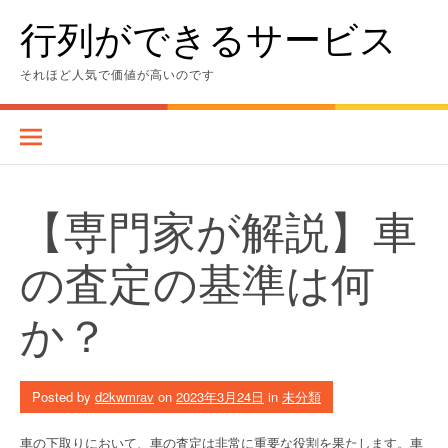
Skip
行列ができるサービス
to
content
それほど人気で価値が高いのです
【専門家が解説】車
の査定の基準は何
か？
Posted by
d2kwmrav
on
2023年3月24日
in
未分類
車の下取りにおいて、車の査定は非常に重要な役割を果たします。車