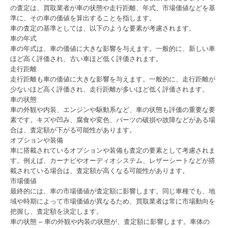
の査定は、買取業者が車の状態や走行距離、年式、市場価値などを基
準に、その車の価値を算出することを指します。
車の査定の基準としては、以下のような要素が考慮されます。
車の年式
車の年式は、車の価値に大きな影響を与えます。一般的に、新しい車
ほど高く評価され、古い車ほど低く評価されます。
走行距離
走行距離も車の価値に大きな影響を与えます。一般的に、走行距離が
少ないほど高く評価され、走行距離が多いほど低く評価されます。
車の状態
車の外観や内装、エンジンや駆動系など、車の状態も評価の重要な要
素です。キズや凹み、腐食や変色、パーツの破損や故障などがある場
合は、査定額が下がる可能性があります。
オプションや装備
車に搭載されているオプションや装備も査定の要素として考慮されま
す。例えば、カーナビやオーディオシステム、レザーシートなどが搭
載されている場合は、査定額が高くなる可能性があります。
市場価値
最終的には、車の市場価値が査定額に影響します。同じ車種でも、地
域や時期によって市場価値が異なるため、買取業者は常に市場動向を
把握し、査定額を決定します。
車の状態 – 車の外観や内装の状態が、査定額に影響します。車体の