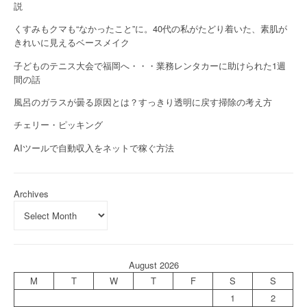
説
くすみもクマも“なかったこと”に。40代の私がたどり着いた、素肌が
きれいに見えるベースメイク
子どものテニス大会で福岡へ・・・業務レンタカーに助けられた1週
間の話
風呂のガラスが曇る原因とは？すっきり透明に戻す掃除の考え方
チェリー・ピッキング
AIツールで自動収入をネットで稼ぐ方法
Archives
August 2026
M
T
W
T
F
S
S
1
2