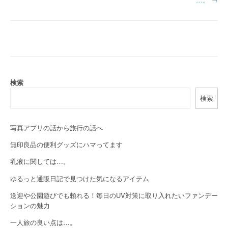
t
n
a
v
検索
i
検索
g
a
写真アプリの話から旅行の話へ
t
無印良品の便利グッズにハマってます
i
乳液に関しては…。
o
ゆるっと通販日記で見つけた気になるアイテム
送迎や公園遊びでも頼れる！毎日のUV対策に取り入れたいファンデー
n
ションの魅力
一人旅の良い点は…。