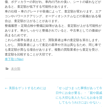
傷、ボディカラーの剥がれ、車内の汚れや臭い、シートの破れなどが
あると、査定額が低下する可能性があります。
車の仕様 – 車のグレードや装備によって、査定額が変わります。エア
コンやパワーステアリング、オーディオシステムなどの装備がある場
合は、査定額が上がることがあります。
整備履歴 – 定期点検や整備記録簿があると、査定額が上がる可能性が
あります。車がしっかりと整備されていると、中古車としての価値が
高まるためです。
これらの基準を踏まえた上で、買取業者は車の査定額を算出します。
しかし、買取業者によって査定の基準や方法は異なるため、同じ車で
も査定額が異なる場合があります。複数の買取業者から査定を受け、
査定額を比較することが大切です。
車下取りNavi
未分類
P
←
美肌をゲットするためには
「せっぱつまった事情があって今
日中にお金が要る」・「親や親戚
o
にも大切な友人たちにもお金を貸
してもらうわけにはいかない」
s
…。
→