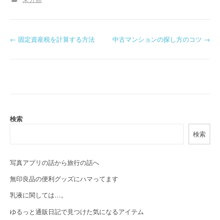
P
←
固定資産税を計算する方法
中古マンションの探し方のコツ
→
o
s
t
n
検索
a
検索
v
i
写真アプリの話から旅行の話へ
無印良品の便利グッズにハマってます
g
乳液に関しては…。
a
ゆるっと通販日記で見つけた気になるアイテム
t