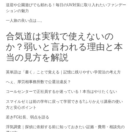
送迎や公園遊びでも頼れる！毎日のUV対策に取り入れたいファンデー
i
ションの魅力
o
一人旅の良い点は…。
n
合気道は実戦で使えないの
か？弱いと言われる理由と本
当の見方を解説
英単語は「書く」ことで覚える｜記憶に残りやすい学習法の考え方
へぇ、厚労相事務所数で公選法違反？
コールセンターで正社員するか迷っている！本当はやりたくない
スマイルゼミは前の学年に戻って学習できる?ふりかえり講座の使い
方と安心ポイント
若きFC社長、弱点を語る
浮気調査｜探偵に依頼する前に知っておきたい証拠・費用・相談先の