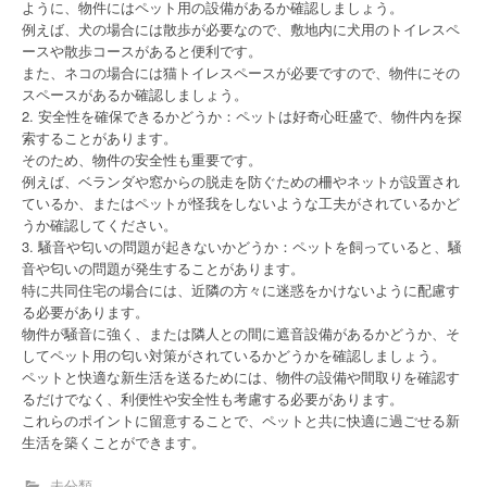
ように、物件にはペット用の設備があるか確認しましょう。
例えば、犬の場合には散歩が必要なので、敷地内に犬用のトイレスペ
ースや散歩コースがあると便利です。
また、ネコの場合には猫トイレスペースが必要ですので、物件にその
スペースがあるか確認しましょう。
2. 安全性を確保できるかどうか：ペットは好奇心旺盛で、物件内を探
索することがあります。
そのため、物件の安全性も重要です。
例えば、ベランダや窓からの脱走を防ぐための柵やネットが設置され
ているか、またはペットが怪我をしないような工夫がされているかど
うか確認してください。
3. 騒音や匂いの問題が起きないかどうか：ペットを飼っていると、騒
音や匂いの問題が発生することがあります。
特に共同住宅の場合には、近隣の方々に迷惑をかけないように配慮す
る必要があります。
物件が騒音に強く、または隣人との間に遮音設備があるかどうか、そ
してペット用の匂い対策がされているかどうかを確認しましょう。
ペットと快適な新生活を送るためには、物件の設備や間取りを確認す
るだけでなく、利便性や安全性も考慮する必要があります。
これらのポイントに留意することで、ペットと共に快適に過ごせる新
生活を築くことができます。
未分類