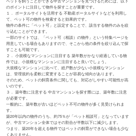
ペットを飼うことができる中古マンションを見つけるためには、以下
のポイントに注目して物件を探すことが重要です。
１． ポータルサイトを活用する 不動産ポータルサイトなどを利用し
て、ペット可の物件を検索すると効果的です。
物件の条件に「ペット可」と設定することで、該当する物件のみを絞
り込むことができます。
一部のサイトでは、「ペット可（相談）の物件」という特集ページを
用意している場合もありますので、そこから他の条件を絞り込んで探
すことも可能です。
２． 小規模なマンションに注目する 築年数がかなり経過している物
件では、小規模なマンションに注目すると良いでしょう。
大規模なマンションに比べて、総戸数が少ない小規模なマンション
は、管理規約を柔軟に変更することが容易な傾向があります。
そのため、ペットの飼育条件に関しても、対応がしやすい可能性が高
いのです。
３． 築年数に注意する 中古マンションを探す際には、築年数に注意
が必要です。
一般的に、築年数が古いほどペット不可の物件が多く見受けられま
す。
築20年以内の物件のうち、約75％が「ペット相談可」となっています
が、中古マンション全体ではその割合が半数以下に減少します。
つまり、築20年を超える物件ではペットの飼育ができない場合も少な
くありません。