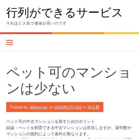
Skip
行列ができるサービス
to
content
それほど人気で価値が高いのです
ペット可のマンショ
ンは少ない
Posted by
d2kwmrav
on
2024年2月16日
in
未分類
ペット可の中古マンションを探すためのポイント
結論：ペットを飼育できる中古マンションは存在しますが、築年数や
マンションの規約によって条件が異なります。