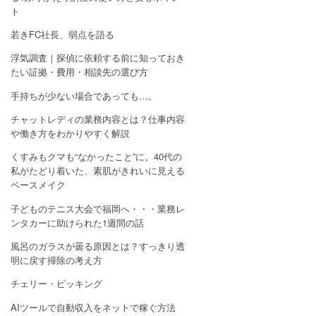
ト
若きFC社長、弱点を語る
浮気調査｜探偵に依頼する前に知っておき
たい証拠・費用・相談先の選び方
手持ちが少ない場合であっても…。
チャットレディの業務内容とは？仕事内容
や働き方をわかりやすく解説
くすみもクマも“なかったこと”に。40代の
私がたどり着いた、素肌がきれいに見える
ベースメイク
子どものテニス大会で福岡へ・・・業務レ
ンタカーに助けられた1週間の話
風呂のガラスが曇る原因とは？すっきり透
明に戻す掃除の考え方
チェリー・ピッキング
AIツールで自動収入をネットで稼ぐ方法