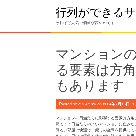
Skip
行列ができるサ
to
content
それほど人気で価値が高いのです
マンション
る要素は方
もあります
Posted by
d2kwmrav
on
2024年7月16日
in
マンションの日当たりに影響する要素は方角
明るくて日当たりのよいマンションに住みた
明るい部屋は快適で、癒しの空間を提供して
さらに、日中は電気を使わずに明るさを利用