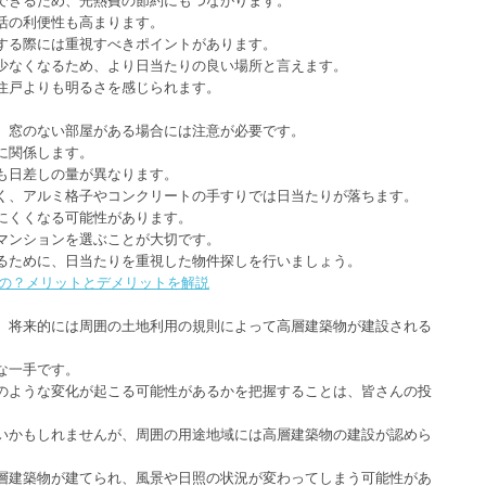
活の利便性も高まります。
する際には重視すべきポイントがあります。
少なくなるため、より日当たりの良い場所と言えます。
住戸よりも明るさを感じられます。
、窓のない部屋がある場合には注意が必要です。
に関係します。
も日差しの量が異なります。
く、アルミ格子やコンクリートの手すりでは日当たりが落ちます。
にくくなる可能性があります。
マンションを選ぶことが大切です。
るために、日当たりを重視した物件探しを行いましょう。
いいの？メリットとデメリットを解説
、将来的には周囲の土地利用の規則によって高層建築物が建設される
な一手です。
のような変化が起こる可能性があるかを把握することは、皆さんの投
いかもしれませんが、周囲の用途地域には高層建築物の建設が認めら
層建築物が建てられ、風景や日照の状況が変わってしまう可能性があ