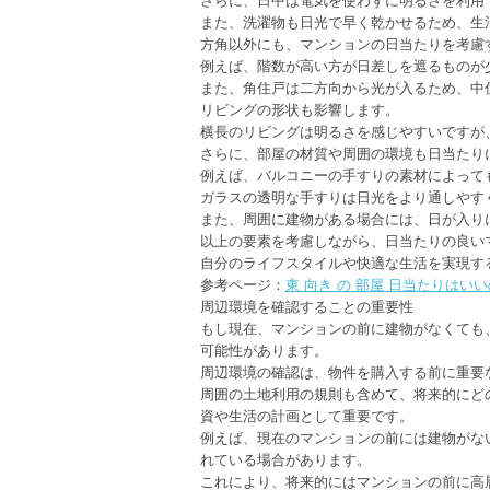
また、洗濯物も日光で早く乾かせるため、生
方角以外にも、マンションの日当たりを考慮
例えば、階数が高い方が日差しを遮るものが
また、角住戸は二方向から光が入るため、中
リビングの形状も影響します。
横長のリビングは明るさを感じやすいですが
さらに、部屋の材質や周囲の環境も日当たり
例えば、バルコニーの手すりの素材によって
ガラスの透明な手すりは日光をより通しやす
また、周囲に建物がある場合には、日が入り
以上の要素を考慮しながら、日当たりの良い
自分のライフスタイルや快適な生活を実現す
参考ページ：
東 向き の 部屋 日当たりは
周辺環境を確認することの重要性
もし現在、マンションの前に建物がなくても
可能性があります。
周辺環境の確認は、物件を購入する前に重要
周囲の土地利用の規則も含めて、将来的にど
資や生活の計画として重要です。
例えば、現在のマンションの前には建物がな
れている場合があります。
これにより、将来的にはマンションの前に高