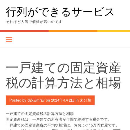
Skip
行列ができるサービス
to
content
それほど人気で価値が高いのです
一戸建ての固定資産
税の計算方法と相場
Posted by
d2kwmrav
on
2024年4月2日
in
未分類
一戸建ての固定資産税の計算方法と相場
固定資産税は、一戸建ての所有者が年間で納税する税金です。
一戸建ての固定資産税の平均や相場は、おおよそ15万円程度です。