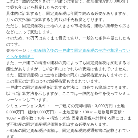
これは一般的な大きさの一戸建ての場合で、売却相場が約3,000万円
で築10年ほどを想定したものです。
具体的に計算すると、固定資産税は年間で納める必要がありますが、
月々の支払額に換算すると約1万2千円程度となります。
ただし、固定資産税は土地の大きさや市場価格、建物の築年数や広さ
などによって変動します。
そのため、15万円はあくまで目安であり、一般的な条件を基にしたも
のです。
参考ページ：
不動産購入後の一戸建て固定資産税の平均や相場ってい
くらかを解説！
また、一戸建ての構造や建材の質によっても固定資産税は変動する可
能性がありますが、この計算にはそれらの要素は含まれていません。
また、固定資産税には土地と建物の両方に減税措置がありますので、
この目安の計算にはその減税措置も含まれています。
一戸建ての固定資産税を計算する方法は、自身でも簡単にできます。
以下に計算方法を示しますが、ここでは一般的な条件を使ってシミュ
レーションしています。
シミュレーション条件： – 一戸建ての売却相場：3,000万円（土地
2,000万円、建物1,000万円） – 土地面積：100㎡ – 建物延床面積：
100㎡ – 築年数：10年 – 構造：木造 固定資産税を計算する際には、ま
ず不動産の固定資産税評価額を算出する必要があります。
不動産の固定資産税評価額は、固定資産税納税通知書に記載されてい
ます。