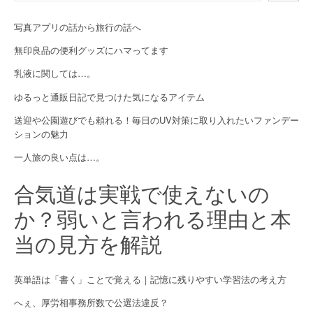
i
g
写真アプリの話から旅行の話へ
a
無印良品の便利グッズにハマってます
乳液に関しては…。
t
ゆるっと通販日記で見つけた気になるアイテム
i
送迎や公園遊びでも頼れる！毎日のUV対策に取り入れたいファンデー
o
ションの魅力
n
一人旅の良い点は…。
合気道は実戦で使えないの
か？弱いと言われる理由と本
当の見方を解説
英単語は「書く」ことで覚える｜記憶に残りやすい学習法の考え方
へぇ、厚労相事務所数で公選法違反？