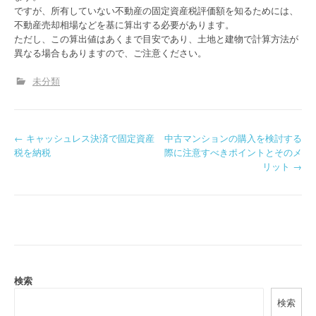
ですが、所有していない不動産の固定資産税評価額を知るためには、
不動産売却相場などを基に算出する必要があります。
ただし、この算出値はあくまで目安であり、土地と建物で計算方法が
異なる場合もありますので、ご注意ください。
未分類
P
←
キャッシュレス決済で固定資産
中古マンションの購入を検討する
税を納税
際に注意すべきポイントとそのメ
o
リット
→
s
t
n
a
検索
v
検索