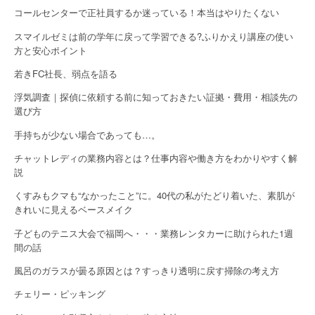
コールセンターで正社員するか迷っている！本当はやりたくない
スマイルゼミは前の学年に戻って学習できる?ふりかえり講座の使い
方と安心ポイント
若きFC社長、弱点を語る
浮気調査｜探偵に依頼する前に知っておきたい証拠・費用・相談先の
選び方
手持ちが少ない場合であっても…。
チャットレディの業務内容とは？仕事内容や働き方をわかりやすく解
説
くすみもクマも“なかったこと”に。40代の私がたどり着いた、素肌が
きれいに見えるベースメイク
子どものテニス大会で福岡へ・・・業務レンタカーに助けられた1週
間の話
風呂のガラスが曇る原因とは？すっきり透明に戻す掃除の考え方
チェリー・ピッキング