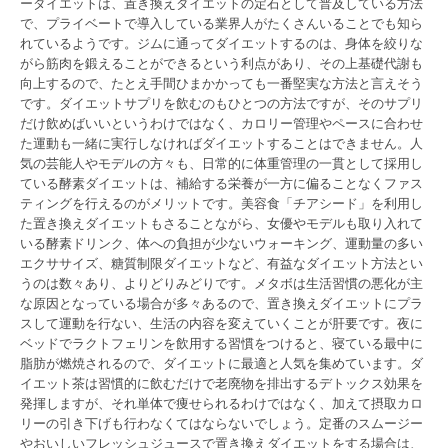
ーダイエットは、置き換えダイエットの定石として普及している方法
で、プライベートで導入している業界人がたくさんいることでも知ら
れているようです。ジムに通ってダイエットするのは、身体を絞りな
がら筋肉を鍛えることができるという利点があり、その上基礎代謝も
向上するので、たとえ手間ひまかかっても一番堅実な方法と言えそう
です。ダイエットサプリを飲むのもひとつの方法ですが、そのサプリ
だけ飲めばいいというわけではなく、カロリー管理やペースに合わせ
た運動も一緒に実行しなければダイエットすることはできません。人
気の芸能人やモデルの方々も、日常的に体重管理の一貫として採用し
ている酵素ダイエットは、補給する栄養が一方に偏ることなくファス
ティングを行えるのがメリットです。美容食「チアシード」を利用し
た置き換えダイエットもさることながら、女優やモデルも取り入れて
いる酵素ドリンク、体への負担が少ないウォーキング、運動量の多い
エクササイズ、糖質制限ダイエットなど、有益なダイエット方法とい
うのは数々あり、よりどりみどりです。メタボは生活習慣の悪化が主
な原因となっている場合が多々あるので、置き換えダイエットにプラ
スして運動を行ない、生活の内容を変えていくことが肝要です。夜に
ベッドでラクトフェリンを飲用する習慣をつけると、寝ている最中に
脂肪が燃焼されるので、ダイエットに最適と人気を集めています。ダ
イエット茶は習慣的に飲むだけで老廃物を排出するデトックス効果を
発揮しますが、それ単体で痩せられるわけではなく、加えて摂取カロ
リーの引き下げも行わなくてはならないでしょう。定番のスムージー
やおいしいフレッシュジュースで置き換えダイエットをする場合は、