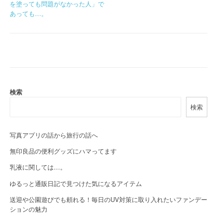
を塗っても問題がなかった人」で
o
あっても…。
s
t
n
a
検索
v
検索
i
g
写真アプリの話から旅行の話へ
a
無印良品の便利グッズにハマってます
乳液に関しては…。
t
ゆるっと通販日記で見つけた気になるアイテム
i
送迎や公園遊びでも頼れる！毎日のUV対策に取り入れたいファンデー
o
ションの魅力