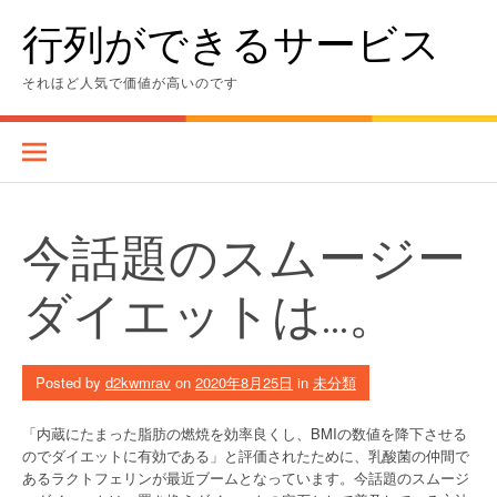
Skip
行列ができるサービス
to
content
それほど人気で価値が高いのです
今話題のスムージー
ダイエットは…。
Posted by
d2kwmrav
on
2020年8月25日
in
未分類
「内蔵にたまった脂肪の燃焼を効率良くし、BMIの数値を降下させる
のでダイエットに有効である」と評価されたために、乳酸菌の仲間で
あるラクトフェリンが最近ブームとなっています。今話題のスムージ