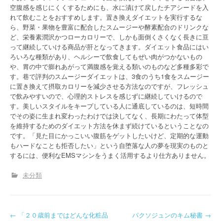
空腹感を感じにくくするためにも、水に漬けて戻したチアシードを入
れて飲むことをおすすめします。置き換えダイエットを実行するな
ら、野菜・果物を豊富に配合したスムージーや酵素配合のドリンクな
ど、栄養素潤沢かつローカロリーで、しかも面倒くさくなく長きに亘
って継続していける商品が肝となってきます。ダイエット食品にはい
ろいろな種類があり、ヘルシーで飲食してもぜい肉がつかないもの
や、胃の中で膨れあがって満腹感を覚える類いのものなど多種多彩で
す。巷で評判のスムージーダイエットは、3食のうち1食をスムージー
に置き換えて摂取カロリーを減少させる方法なのですが、フレッシュ
で飲みやすいので、心理的ストレスを感じずに継続していけるので
す。美しいスタイルをキープしている人に通底しているのは、短時間
でその姿に生まれ変わったわけでは決してなく、長期にわたって体型
を維持するためのダイエット方法を休まず続けているということなの
です。「見た目にかっこいい腹筋をゲットしたいけど、定期的な運動
もハードなことも拒否したい」という自堕落な人の夢を現実のものと
するには、便利なEMSマシンをうまく活用するより仕方ありません。
未分類
P
←
「２０歳前まではどんな化粧品
パクソジュンのキム秘書
→