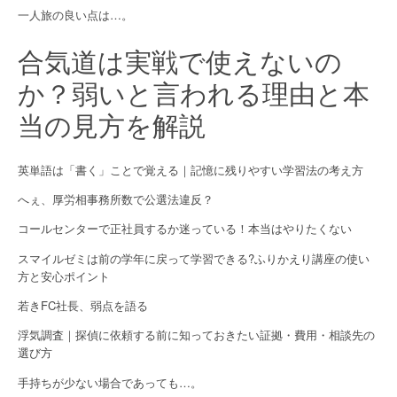
n
一人旅の良い点は…。
合気道は実戦で使えないの
か？弱いと言われる理由と本
当の見方を解説
英単語は「書く」ことで覚える｜記憶に残りやすい学習法の考え方
へぇ、厚労相事務所数で公選法違反？
コールセンターで正社員するか迷っている！本当はやりたくない
スマイルゼミは前の学年に戻って学習できる?ふりかえり講座の使い
方と安心ポイント
若きFC社長、弱点を語る
浮気調査｜探偵に依頼する前に知っておきたい証拠・費用・相談先の
選び方
手持ちが少ない場合であっても…。