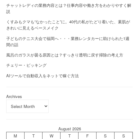
チャットレディの業務内容とは？仕事内容や働き方をわかりやすく解
説
くすみもクマも“なかったこと”に。40代の私がたどり着いた、素肌が
きれいに見えるベースメイク
子どものテニス大会で福岡へ・・・業務レンタカーに助けられた1週
間の話
風呂のガラスが曇る原因とは？すっきり透明に戻す掃除の考え方
チェリー・ピッキング
AIツールで自動収入をネットで稼ぐ方法
Archives
August 2026
M
T
W
T
F
S
S