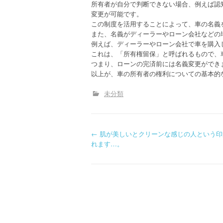
所有者が自分で判断できない場合、例えば認
変更が可能です。
この制度を活用することによって、車の名義
また、名義がディーラーやローン会社などの
例えば、ディーラーやローン会社で車を購入
これは、「所有権留保」と呼ばれるもので、
つまり、ローンの完済前には名義変更ができ
以上が、車の所有者の権利についての基本的
未分類
P
←
肌が美しいとクリーンな感じの人という印
れます…。
o
s
t
n