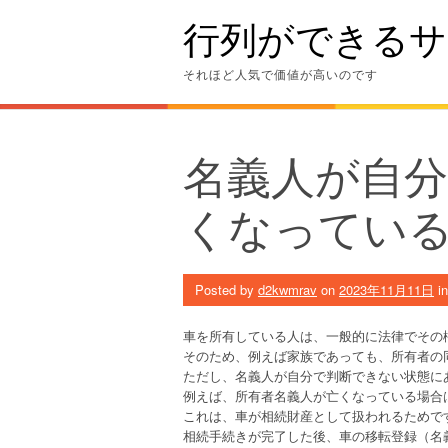
Skip
行列ができるサ
to
content
それほど人気で価値が高いのです
名義人が自
くなってい
Posted by
d2kwmrav
on
2023年11月11日
i
車を所有している人は、一般的に法律でその
そのため、例えば家族であっても、所有者の
ただし、名義人が自分で判断できない状態に
例えば、所有者名義人が亡くなっている場合
これは、車が相続財産として扱われるためで
相続手続きが完了した後、車の移転登録（名