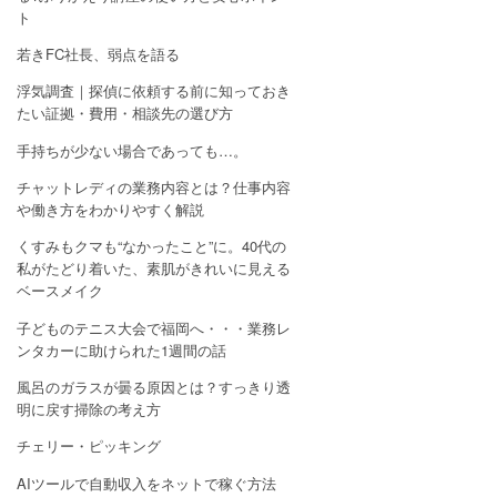
ト
若きFC社長、弱点を語る
浮気調査｜探偵に依頼する前に知っておき
たい証拠・費用・相談先の選び方
手持ちが少ない場合であっても…。
チャットレディの業務内容とは？仕事内容
や働き方をわかりやすく解説
くすみもクマも“なかったこと”に。40代の
私がたどり着いた、素肌がきれいに見える
ベースメイク
子どものテニス大会で福岡へ・・・業務レ
ンタカーに助けられた1週間の話
風呂のガラスが曇る原因とは？すっきり透
明に戻す掃除の考え方
チェリー・ピッキング
AIツールで自動収入をネットで稼ぐ方法