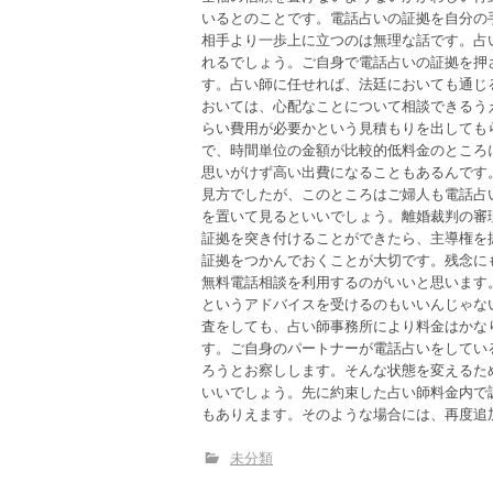
いるとのことです。電話占いの証拠を自分の
相手より一歩上に立つのは無理な話です。占
れるでしょう。ご自身で電話占いの証拠を押
す。占い師に任せれば、法廷においても通じ
おいては、心配なことについて相談できるう
らい費用が必要かという見積もりを出しても
で、時間単位の金額が比較的低料金のところ
思いがけず高い出費になることもあるんです
見方でしたが、このところはご婦人も電話占
を置いて見るといいでしょう。離婚裁判の審
証拠を突き付けることができたら、主導権を
証拠をつかんでおくことが大切です。残念に
無料電話相談を利用するのがいいと思います
というアドバイスを受けるのもいいんじゃな
査をしても、占い師事務所により料金はかな
す。ご自身のパートナーが電話占いをしてい
ろうとお察しします。そんな状態を変えるた
いいでしょう。先に約束した占い師料金内で
もありえます。そのような場合には、再度追
未分類