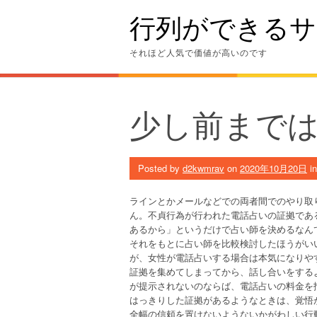
Skip
行列ができるサ
to
content
それほど人気で価値が高いのです
少し前まで
Posted by
d2kwmrav
on
2020年10月20日
i
ラインとかメールなどでの両者間でのやり取
ん。不貞行為が行われた電話占いの証拠であ
あるから」というだけで占い師を決めるなん
それをもとに占い師を比較検討したほうがい
が、女性が電話占いする場合は本気になりや
証拠を集めてしまってから、話し合いをする
が提示されないのならば、電話占いの料金を
はっきりした証拠があるようなときは、覚悟
全幅の信頼を置けないようないかがわしい行