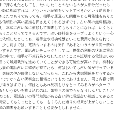
手で押さえたとしても、たいしたことのないものが大部分だったら、
い師に相談すれば、どういった証拠をゲットすべきかという助言をく
さえたつもりであっても、相手が居直った態度をとる可能性もありま
る信頼性の高い証拠を押さえてくれるはずです。占い師の無料相談に
え、本式に占い師に依頼して調査してもらうことになれば、いくらぐ
らうことだってできるんです。占い師料金をセーブしようという一心
に依頼したとしても、着手金や成功報酬といった費用が加えられて、
。少し前までは、電話占いするのは男性であるというのが世間一般の
いするんです。電話占いチェックとしては、携帯の利用の状況に重点
理の中で、相手が不貞行為をなしたということを証明する電話占いの
握って離婚裁判を進めていくことができる可能性が高いです。有利な
も妻の電話占いに確信が持てたら、何はおいても占い師が行っている
。夫婦の仲が修復しないんだったら、これから夫婦関係をどうするか
いですか？占い師料金に相場というものはありません。同じ内容で調
り違うはずです。何はともあれ見積もりをとってみる方がベターで
るという疑いを抱え込むのは、気持ちの面でもかなりしんどいことだ
めにも、電話占いの専門知識がある占い師に電話占い相談してみると
調査してもらったとしても、もくろんだ通りの成果が上がらないこと
加の調査をお願いすることも必要かもしれません。