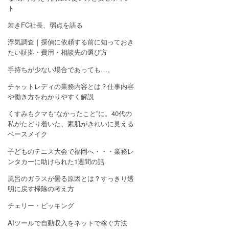
ト
若きFC社長、弱点を語る
浮気調査｜探偵に依頼する前に知っておき
たい証拠・費用・相談先の選び方
手持ちが少ない場合であっても…。
チャットレディの業務内容とは？仕事内容
や働き方をわかりやすく解説
くすみもクマも“なかったこと”に。40代の
私がたどり着いた、素肌がきれいに見える
ベースメイク
子どものテニス大会で福岡へ・・・業務レ
ンタカーに助けられた1週間の話
風呂のガラスが曇る原因とは？すっきり透
明に戻す掃除の考え方
チェリー・ピッキング
AIツールで自動収入をネットで稼ぐ方法