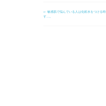
P
←
敏感肌で悩んでいる人は化粧水をつける時
す…。
o
s
t
n
a
v
i
g
a