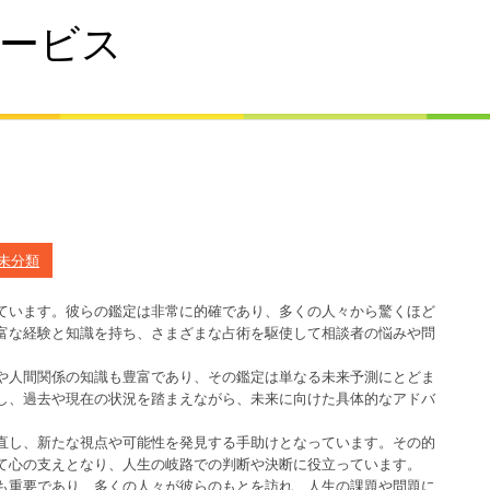
ービス
未分類
ています。彼らの鑑定は非常に的確であり、多くの人々から驚くほど
富な経験と知識を持ち、さまざまな占術を駆使して相談者の悩みや問
や人間関係の知識も豊富であり、その鑑定は単なる未来予測にとどま
し、過去や現在の状況を踏まえながら、未来に向けた具体的なアドバ
直し、新たな視点や可能性を発見する手助けとなっています。その的
て心の支えとなり、人生の岐路での判断や決断に役立っています。
も重要であり、多くの人々が彼らのもとを訪れ、人生の課題や問題に