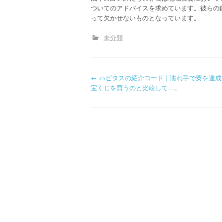
ついてのアドバイスを求めています。彼らの
って欠かせないものとなっています。
未分類
P
←
ハピタスの紹介コード｜濡れ手で粟を達成
宝くじを買うのと比較して…。
o
s
t
n
a
v