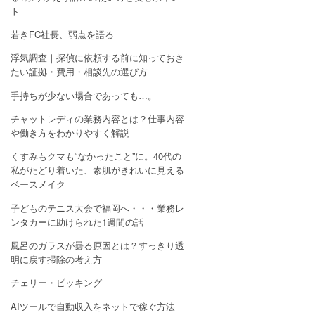
ト
若きFC社長、弱点を語る
浮気調査｜探偵に依頼する前に知っておき
たい証拠・費用・相談先の選び方
手持ちが少ない場合であっても…。
チャットレディの業務内容とは？仕事内容
や働き方をわかりやすく解説
くすみもクマも“なかったこと”に。40代の
私がたどり着いた、素肌がきれいに見える
ベースメイク
子どものテニス大会で福岡へ・・・業務レ
ンタカーに助けられた1週間の話
風呂のガラスが曇る原因とは？すっきり透
明に戻す掃除の考え方
チェリー・ピッキング
AIツールで自動収入をネットで稼ぐ方法