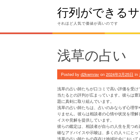
Skip
行列ができるサ
to
content
それほど人気で価値が高いのです
浅草の占い
Posted by
d2kwmrav
on
2024年3月25日
in
浅草の占い師たちが口コミで高い評価を受け
当たるとの評判が広まっています。彼らは豊
題に真剣に取り組んでいます。
浅草の占い師たちは、占いのみならず心理学
りません。彼らは相談者の心情や状況を理解
イスや見解を提供しています。
彼らの鑑定は、相談者が自らの人生を見つめ
確なアドバイスや示唆は、多くの人々にとっ
浅草の占い師たちの存在は地域社会において