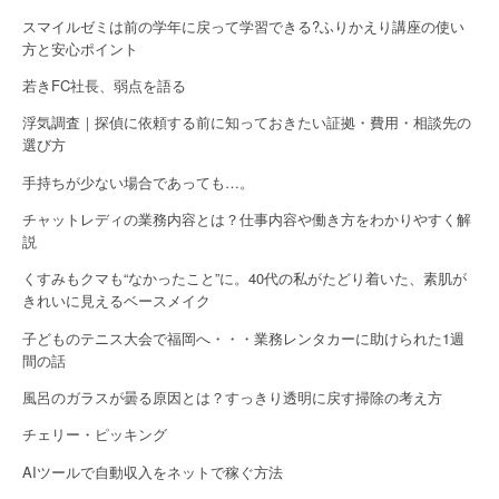
スマイルゼミは前の学年に戻って学習できる?ふりかえり講座の使い
方と安心ポイント
若きFC社長、弱点を語る
浮気調査｜探偵に依頼する前に知っておきたい証拠・費用・相談先の
選び方
手持ちが少ない場合であっても…。
チャットレディの業務内容とは？仕事内容や働き方をわかりやすく解
説
くすみもクマも“なかったこと”に。40代の私がたどり着いた、素肌が
きれいに見えるベースメイク
子どものテニス大会で福岡へ・・・業務レンタカーに助けられた1週
間の話
風呂のガラスが曇る原因とは？すっきり透明に戻す掃除の考え方
チェリー・ピッキング
AIツールで自動収入をネットで稼ぐ方法