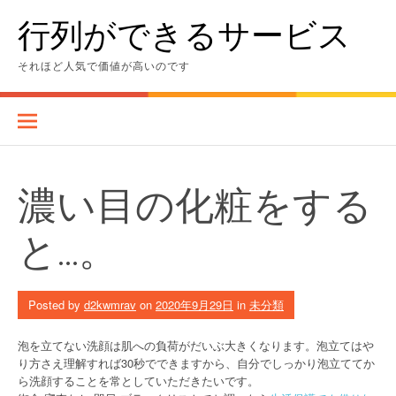
Skip
行列ができるサービス
to
content
それほど人気で価値が高いのです
濃い目の化粧をする
と…。
Posted by
d2kwmrav
on
2020年9月29日
in
未分類
泡を立てない洗顔は肌への負荷がだいぶ大きくなります。泡立てはや
り方さえ理解すれば30秒でできますから、自分でしっかり泡立ててか
ら洗顔することを常としていただきたいです。