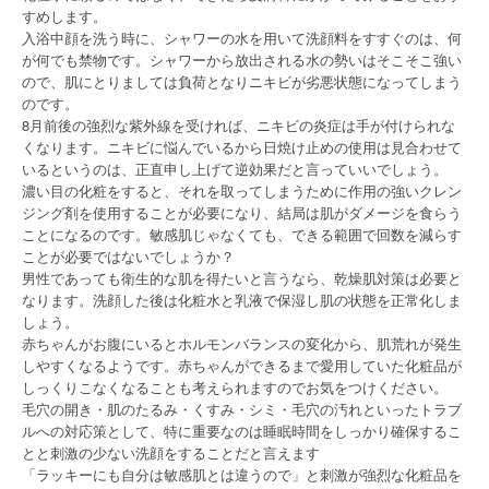
すめします。
入浴中顔を洗う時に、シャワーの水を用いて洗顔料をすすぐのは、何
が何でも禁物です。シャワーから放出される水の勢いはそこそこ強い
ので、肌にとりましては負荷となりニキビが劣悪状態になってしまう
のです。
8月前後の強烈な紫外線を受ければ、ニキビの炎症は手が付けられな
くなります。ニキビに悩んでいるから日焼け止めの使用は見合わせて
いるというのは、正直申し上げて逆効果だと言っていいでしょう。
濃い目の化粧をすると、それを取ってしまうために作用の強いクレン
ジング剤を使用することが必要になり、結局は肌がダメージを食らう
ことになるのです。敏感肌じゃなくても、できる範囲で回数を減らす
ことが必要ではないでしょうか？
男性であっても衛生的な肌を得たいと言うなら、乾燥肌対策は必要と
なります。洗顔した後は化粧水と乳液で保湿し肌の状態を正常化しま
しょう。
赤ちゃんがお腹にいるとホルモンバランスの変化から、肌荒れが発生
しやすくなるようです。赤ちゃんができるまで愛用していた化粧品が
しっくりこなくなることも考えられますのでお気をつけください。
毛穴の開き・肌のたるみ・くすみ・シミ・毛穴の汚れといったトラブ
ルへの対応策として、特に重要なのは睡眠時間をしっかり確保するこ
とと刺激の少ない洗顔をすることだと言えます
「ラッキーにも自分は敏感肌とは違うので」と刺激が強烈な化粧品を