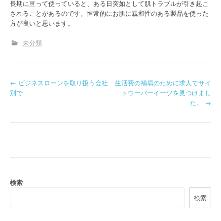
長期に亘って使っていると、ある日突如として肌トラブルが引き起こ
されることがあるのです。恒常的にお肌に親和性のある製品を使った
方が良いと思います。
未分類
P
←
ビジネスローンを取り扱う会社
生活費の補填のために求人でサイ
別で
トウーバーイーツを見つけまし
o
た。
→
s
t
n
a
検索
v
検索
i