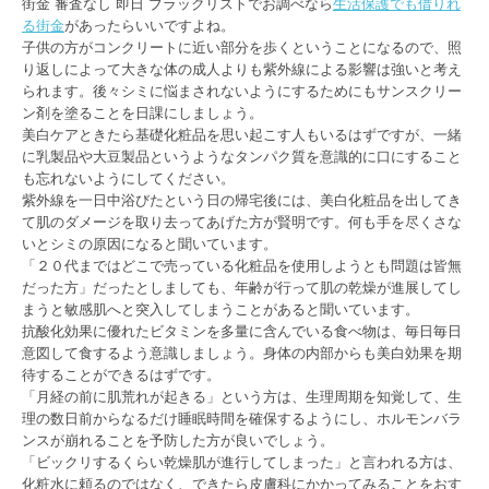
街金 審査なし 即日 ブラックリストでお調べなら
生活保護でも借りれ
る街金
があったらいいですよね。
子供の方がコンクリートに近い部分を歩くということになるので、照
り返しによって大きな体の成人よりも紫外線による影響は強いと考え
られます。後々シミに悩まされないようにするためにもサンスクリー
ン剤を塗ることを日課にしましょう。
美白ケアときたら基礎化粧品を思い起こす人もいるはずですが、一緒
に乳製品や大豆製品というようなタンパク質を意識的に口にすること
も忘れないようにしてください。
紫外線を一日中浴びたという日の帰宅後には、美白化粧品を出してき
て肌のダメージを取り去ってあげた方が賢明です。何も手を尽くさな
いとシミの原因になると聞いています。
「２０代まではどこで売っている化粧品を使用しようとも問題は皆無
だった方」だったとしましても、年齢が行って肌の乾燥が進展してし
まうと敏感肌へと突入してしまうことがあると聞いています。
抗酸化効果に優れたビタミンを多量に含んでいる食べ物は、毎日毎日
意図して食するよう意識しましょう。身体の内部からも美白効果を期
待することができるはずです。
「月経の前に肌荒れが起きる」という方は、生理周期を知覚して、生
理の数日前からなるだけ睡眠時間を確保するようにし、ホルモンバラ
ンスが崩れることを予防した方が良いでしょう。
「ビックリするくらい乾燥肌が進行してしまった」と言われる方は、
化粧水に頼るのではなく、できたら皮膚科にかかってみることをおす