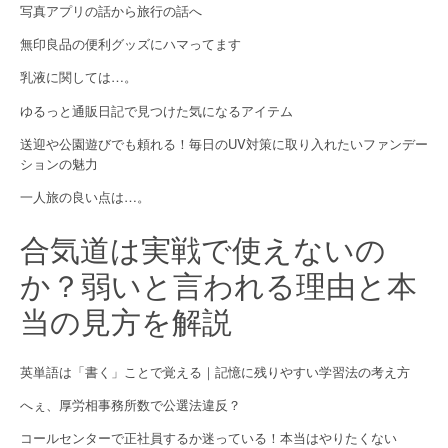
g
写真アプリの話から旅行の話へ
a
無印良品の便利グッズにハマってます
乳液に関しては…。
t
ゆるっと通販日記で見つけた気になるアイテム
i
送迎や公園遊びでも頼れる！毎日のUV対策に取り入れたいファンデー
o
ションの魅力
n
一人旅の良い点は…。
合気道は実戦で使えないの
か？弱いと言われる理由と本
当の見方を解説
英単語は「書く」ことで覚える｜記憶に残りやすい学習法の考え方
へぇ、厚労相事務所数で公選法違反？
コールセンターで正社員するか迷っている！本当はやりたくない