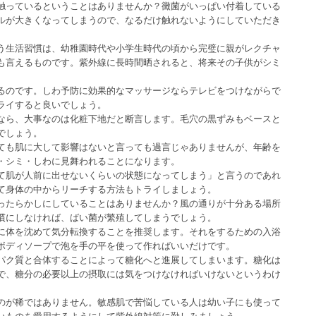
触っているということはありませんか？黴菌がいっぱい付着している
ルが大きくなってしまうので、なるだけ触れないようにしていただき
う生活習慣は、幼稚園時代や小学生時代の頃から完璧に親がレクチャ
も言えるものです。紫外線に長時間晒されると、将来その子供がシミ
るのです。しわ予防に効果的なマッサージならテレビをつけながらで
ライすると良いでしょう。
なら、大事なのは化粧下地だと断言します。毛穴の黒ずみもベースと
でしょう。
ても肌に大して影響はないと言っても過言じゃありませんが、年齢を
・シミ・しわに見舞われることになります。
て肌が人前に出せないくらいの状態になってしまう」と言うのであれ
て身体の中からリーチする方法もトライしましょう。
ったらかしにしていることはありませんか？風の通りが十分ある場所
慣にしなければ、ばい菌が繁殖してしまうでしょう。
に体を沈めて気分転換することを推奨します。それをするための入浴
ボディソープで泡を手の平を使って作ればいいだけです。
パク質と合体することによって糖化へと進展してしまいます。糖化は
で、糖分の必要以上の摂取には気をつけなければいけないというわけ
のが稀ではありません。敏感肌で苦悩している人は幼い子にも使って
いものを愛用するようにして紫外線対策に勤しみましょう。