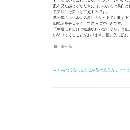
肌を見た感じがただ単に白いのみでは美白と
る美肌こそ美白と言えるのです。
紫外線のレベルは気象庁のサイトで判断する
四現況をチェックして参考にすべきです。
「幸運にも自分は敏感肌じゃないから」と強
い降りてくることがあります。恒久的に肌に
未分類
P
←
いらなくなった鉄道模型の処分方法は？ど
o
s
t
n