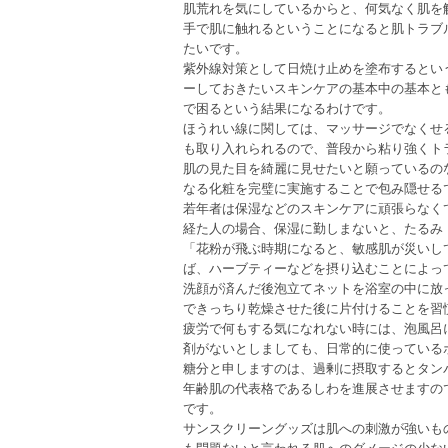
肌荒れを気にしているからと、何気なく肌を
手で肌に触れるということになると肌トラブ
たいです。
紫外線対策として日焼け止めを塗布するとい
ーしておきたいスキンケアの基本中の基本と
で困るという結果になるわけです。
ほうれい線に関しては、マッサージでなくせ
も取り入れられるので、普段から粘り強くト
肌の見た目を綺麗に見せたいと願っているの
なる化粧を完璧に実施することで包み隠せる
若年者は保湿などのスキンケアに頑張らなく
経た人の場合、保湿に勤しまないと、たるみ
「花粉が飛ぶ時期になると、敏感肌が災いし
ば、ハーブティーなどを摂り込むことによっ
洗顔が済んだ後泡立てネットを浴室の中に放
できっちり乾燥させた後に片付けることを習
疲労で何もする気になれない時には、泡風呂
剤がないとしましても、日常的に使っている
糖分と申しますのは、過剰に摂取するとタン
年齢肌の代表格であるしわを進展させますの
です。
サンスクリーングッズは肌への刺激が強いも
も問題ないと言われる肌へのダメージの少な