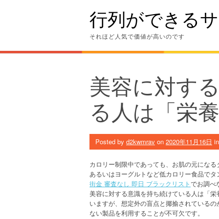
Skip
行列ができるサ
to
content
それほど人気で価値が高いのです
美容に対す
る人は「栄養
Posted by
d2kwmrav
on
2020年11月16日
i
カロリー制限中であっても、お肌の元になる
あるいはヨーグルトなど低カロリー食品でタ
街金 審査なし 即日 ブラックリスト
でお調べ
美容に対する意識を持ち続けている人は「栄
いますが、想定外の盲点と揶揄されているの
ない製品を利用することが不可欠です。