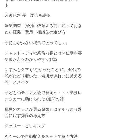
ト
若きFC社長、弱点を語る
浮気調査｜探偵に依頼する前に知っておき
たい証拠・費用・相談先の選び方
手持ちが少ない場合であっても…。
チャットレディの業務内容とは？仕事内容
や働き方をわかりやすく解説
くすみもクマも“なかったこと”に。40代の
私がたどり着いた、素肌がきれいに見える
ベースメイク
子どものテニス大会で福岡へ・・・業務レ
ンタカーに助けられた1週間の話
風呂のガラスが曇る原因とは？すっきり透
明に戻す掃除の考え方
チェリー・ピッキング
AIツールで自動収入をネットで稼ぐ方法