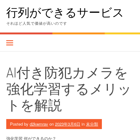
Skip
行列ができるサービス
to
content
それほど人気で価値が高いのです
AI付き防犯カメラを
強化学習するメリッ
トを解説
Posted by
d2kwmrav
on
2023年3月6日
in
未分類
強化学習 何ができるのか？