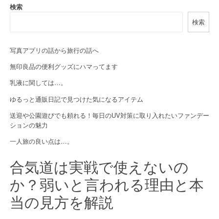
n
検索
a
検索
v
i
写真アプリの話から旅行の話へ
無印良品の便利グッズにハマってます
g
乳液に関しては…。
a
ゆるっと通販日記で見つけた気になるアイテム
t
送迎や公園遊びでも頼れる！毎日のUV対策に取り入れたいファンデー
i
ションの魅力
o
一人旅の良い点は…。
n
合気道は実戦で使えないの
か？弱いと言われる理由と本
当の見方を解説