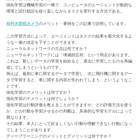
強化学習は機械学習の一種で、コンピュータのエージェントが動的な
環境と試行錯誤を繰り返しながらタスクを実行する方法である。
AI付き防犯カメラ
のメリット・事例をこの記事で説明しています。
この学習方法によって、エージェントはタスクの結果を最大化するよ
うな一連の決定を下すことができます。
ニューラルネットワークの欠点は何ですか？
ニューラルネットワークには「壊滅的忘却」という弱点があります。
これは、新しいデータの学習を始めると、過去に学習したものを再編
成してしまうというものです。
例えば、最初に車に関するデータで学習し、次に飛行機に関するデー
タで学習すると、車に関する内容が失われてしまう、というようなこ
とです。
強化学習のデメリットは何ですか？
強化学習のデメリットは何でしょうか？
強化学習は行動評価を教えることができますが、どの評価方法を使う
か、どの行動を学習させるかの判断は、具体的な学習モデルによって
異なります。
その結果、本人にとって好ましくない行動や理解できない行動になっ
てしまうことがあります。
ディープラーニングのメリットとデメリットは何ですか？