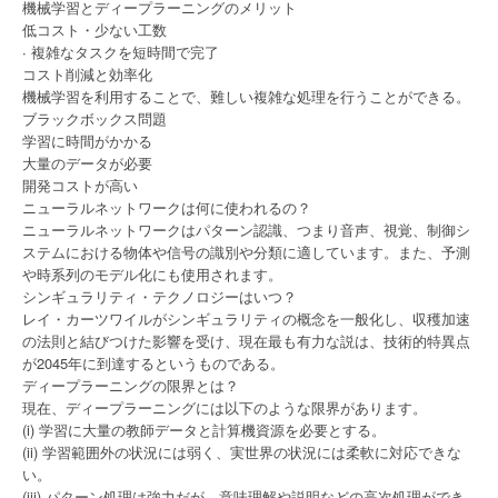
機械学習とディープラーニングのメリット
低コスト・少ない工数
∙ 複雑なタスクを短時間で完了
コスト削減と効率化
機械学習を利用することで、難しい複雑な処理を行うことができる。
ブラックボックス問題
学習に時間がかかる
大量のデータが必要
開発コストが高い
ニューラルネットワークは何に使われるの？
ニューラルネットワークはパターン認識、つまり音声、視覚、制御シ
ステムにおける物体や信号の識別や分類に適しています。また、予測
や時系列のモデル化にも使用されます。
シンギュラリティ・テクノロジーはいつ？
レイ・カーツワイルがシンギュラリティの概念を一般化し、収穫加速
の法則と結びつけた影響を受け、現在最も有力な説は、技術的特異点
が2045年に到達するというものである。
ディープラーニングの限界とは？
現在、ディープラーニングには以下のような限界があります。
(i) 学習に大量の教師データと計算機資源を必要とする。
(ii) 学習範囲外の状況には弱く、実世界の状況には柔軟に対応できな
い。
(iii) パターン処理は強力だが、意味理解や説明などの高次処理ができ