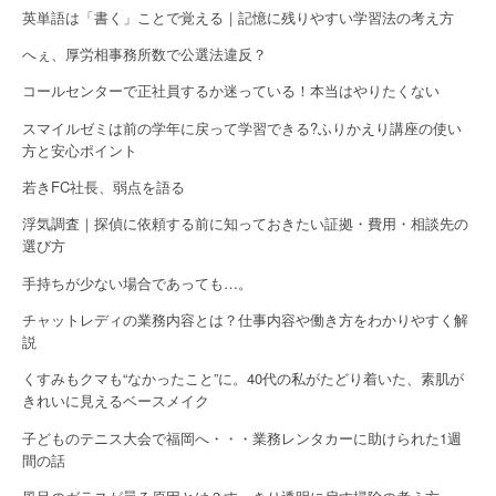
英単語は「書く」ことで覚える｜記憶に残りやすい学習法の考え方
へぇ、厚労相事務所数で公選法違反？
コールセンターで正社員するか迷っている！本当はやりたくない
スマイルゼミは前の学年に戻って学習できる?ふりかえり講座の使い
方と安心ポイント
若きFC社長、弱点を語る
浮気調査｜探偵に依頼する前に知っておきたい証拠・費用・相談先の
選び方
手持ちが少ない場合であっても…。
チャットレディの業務内容とは？仕事内容や働き方をわかりやすく解
説
くすみもクマも“なかったこと”に。40代の私がたどり着いた、素肌が
きれいに見えるベースメイク
子どものテニス大会で福岡へ・・・業務レンタカーに助けられた1週
間の話