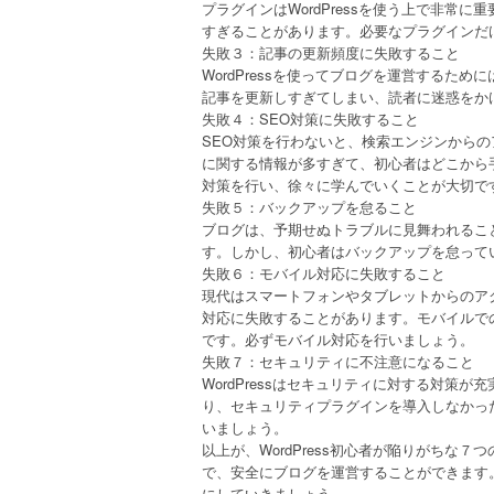
プラグインはWordPressを使う上で非常
すぎることがあります。必要なプラグインだ
失敗３：記事の更新頻度に失敗すること
WordPressを使ってブログを運営するた
記事を更新しすぎてしまい、読者に迷惑をか
失敗４：SEO対策に失敗すること
SEO対策を行わないと、検索エンジンからの
に関する情報が多すぎて、初心者はどこから
対策を行い、徐々に学んでいくことが大切で
失敗５：バックアップを怠ること
ブログは、予期せぬトラブルに見舞われるこ
す。しかし、初心者はバックアップを怠って
失敗６：モバイル対応に失敗すること
現代はスマートフォンやタブレットからのア
対応に失敗することがあります。モバイルで
です。必ずモバイル対応を行いましょう。
失敗７：セキュリティに不注意になること
WordPressはセキュリティに対する対策
り、セキュリティプラグインを導入しなかっ
いましょう。
以上が、WordPress初心者が陥りがちな
で、安全にブログを運営することができます
にしていきましょう。