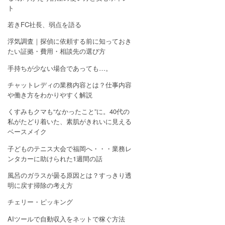
ト
若きFC社長、弱点を語る
浮気調査｜探偵に依頼する前に知っておき
たい証拠・費用・相談先の選び方
手持ちが少ない場合であっても…。
チャットレディの業務内容とは？仕事内容
や働き方をわかりやすく解説
くすみもクマも“なかったこと”に。40代の
私がたどり着いた、素肌がきれいに見える
ベースメイク
子どものテニス大会で福岡へ・・・業務レ
ンタカーに助けられた1週間の話
風呂のガラスが曇る原因とは？すっきり透
明に戻す掃除の考え方
チェリー・ピッキング
AIツールで自動収入をネットで稼ぐ方法