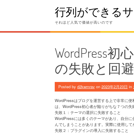
Skip
行列ができるサ
to
content
それほど人気で価値が高いのです
WordPre
の失敗と回
Posted by
d2kwmrav
on
2023年2月23日
in
WordPressはブログを運営する上で非常
は、WordPress初心者が陥りがちな７つ
失敗１：テーマの選択に失敗すること
WordPressには多くのテーマがあり、自
んでしまうことがあります。実際に使用して
失敗２：プラグインの導入に失敗すること