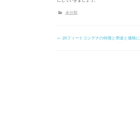
未分類
P
←
20フィートコンテナの特徴と用途と価格
o
s
t
n
a
v
i