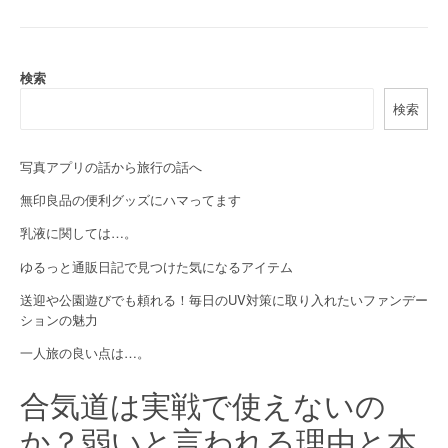
n
a
検索
v
検索
i
g
写真アプリの話から旅行の話へ
a
無印良品の便利グッズにハマってます
乳液に関しては…。
t
ゆるっと通販日記で見つけた気になるアイテム
i
送迎や公園遊びでも頼れる！毎日のUV対策に取り入れたいファンデー
o
ションの魅力
n
一人旅の良い点は…。
合気道は実戦で使えないの
か？弱いと言われる理由と本