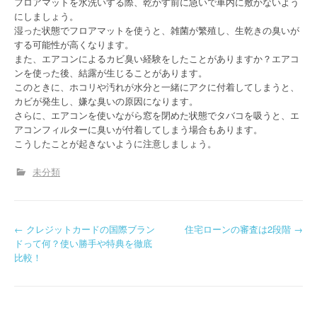
フロアマットを水洗いする際、乾かす前に急いで車内に敷かないよう
にしましょう。
湿った状態でフロアマットを使うと、雑菌が繁殖し、生乾きの臭いが
する可能性が高くなります。
また、エアコンによるカビ臭い経験をしたことがありますか？エアコ
ンを使った後、結露が生じることがあります。
このときに、ホコリや汚れが水分と一緒にアクに付着してしまうと、
カビが発生し、嫌な臭いの原因になります。
さらに、エアコンを使いながら窓を閉めた状態でタバコを吸うと、エ
アコンフィルターに臭いが付着してしまう場合もあります。
こうしたことが起きないように注意しましょう。
未分類
P
←
クレジットカードの国際ブラン
住宅ローンの審査は2段階
→
ドって何？使い勝手や特典を徹底
o
比較！
s
t