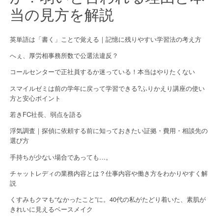
当の見方を解説
英単語は「書く」ことで覚える｜記憶に残りやすい学習法の考え方
へぇ、厚労相事務所数で公選法違反？
コールセンターで正社員するか迷っている！本当はやりたくない
スマイルゼミは前の学年に戻って学習できる?ふりかえり講座の使い
方と安心ポイント
若きFC社長、弱点を語る
浮気調査｜探偵に依頼する前に知っておきたい証拠・費用・相談先の
選び方
手持ちが少ない場合であっても…。
チャットレディの業務内容とは？仕事内容や働き方をわかりやすく解
説
くすみもクマも“なかったこと”に。40代の私がたどり着いた、素肌が
きれいに見えるベースメイク