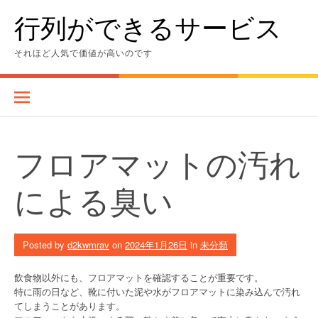
Skip
行列ができるサービス
to
content
それほど人気で価値が高いのです
フロアマットの汚れ
による臭い
Posted by
d2kwmrav
on
2024年1月26日
in
未分類
飲食物以外にも、フロアマットを確認することが重要です。
特に雨の日など、靴に付いた泥や水がフロアマットに染み込んで汚れ
てしまうことがあります。