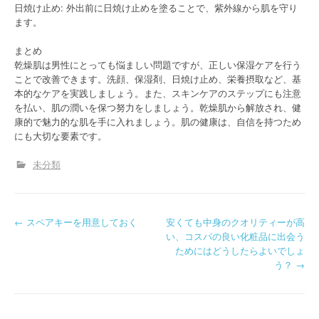
日焼け止め: 外出前に日焼け止めを塗ることで、紫外線から肌を守り
ます。
まとめ
乾燥肌は男性にとっても悩ましい問題ですが、正しい保湿ケアを行う
ことで改善できます。洗顔、保湿剤、日焼け止め、栄養摂取など、基
本的なケアを実践しましょう。また、スキンケアのステップにも注意
を払い、肌の潤いを保つ努力をしましょう。乾燥肌から解放され、健
康的で魅力的な肌を手に入れましょう。肌の健康は、自信を持つため
にも大切な要素です。
未分類
P
←
スペアキーを用意しておく
安くても中身のクオリティーが高
い、コスパの良い化粧品に出会う
o
ためにはどうしたらよいでしょ
う？
→
s
t