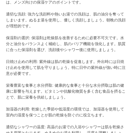
は、メンズ向けの保湿ケアのポイントです。
適切な洗顔: 強力な洗顔料や熱いお湯での洗顔は、肌の油分を奪って
しまいます。ぬるま湯を使用し、優しく洗顔しましょう。朝晩の洗顔
が理想的です。
保湿剤の選択: 保湿剤は乾燥肌を改善するために必要不可欠です。水
分と油分をバランスよく補給し、肌のバリア機能を強化します。肌質
に合った保湿剤を選び、洗顔後やシャワー後に使用しましょう。
日焼け止めの利用: 紫外線は肌の乾燥を促進します。外出時には日焼
け止めを使用して肌を守りましょう。特に日中の紫外線が強い時に注
意が必要です。
栄養豊富な食事と水分摂取: 健康的な食事と十分な水分摂取は肌の健
康に影響を与えます。ビタミンや抗酸化物質を多く含む食品を摂るこ
とで、肌に栄養を供給しましょう。
加湿器の利用: 乾燥した季節や低湿度の環境では、加湿器を使用して
室内の湿度を保つことが肌の乾燥を防ぐのに役立ちます。
適切なシャワーの温度: 高温のお湯での入浴やシャワーは肌を乾燥さ
せる原因となります。ぬるめのお湯を利用し、温度を調整しましょ