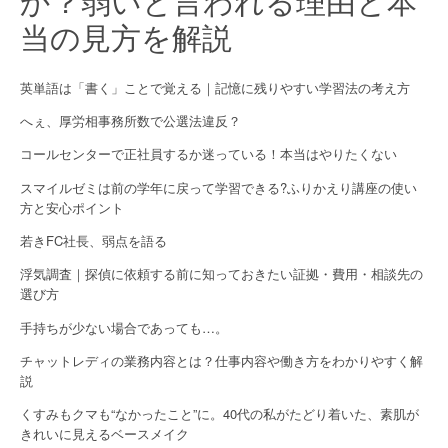
か？弱いと言われる理由と本
当の見方を解説
英単語は「書く」ことで覚える｜記憶に残りやすい学習法の考え方
へぇ、厚労相事務所数で公選法違反？
コールセンターで正社員するか迷っている！本当はやりたくない
スマイルゼミは前の学年に戻って学習できる?ふりかえり講座の使い
方と安心ポイント
若きFC社長、弱点を語る
浮気調査｜探偵に依頼する前に知っておきたい証拠・費用・相談先の
選び方
手持ちが少ない場合であっても…。
チャットレディの業務内容とは？仕事内容や働き方をわかりやすく解
説
くすみもクマも“なかったこと”に。40代の私がたどり着いた、素肌が
きれいに見えるベースメイク