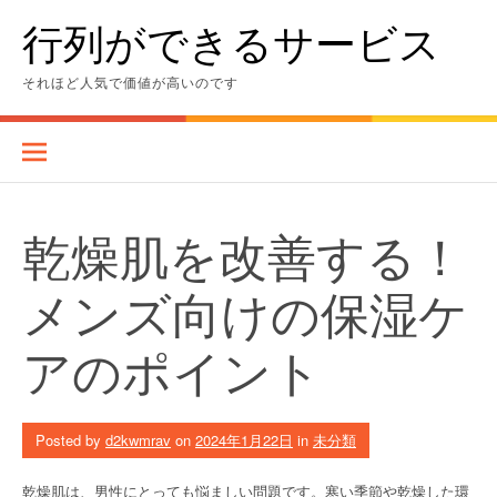
Skip
行列ができるサービス
to
content
それほど人気で価値が高いのです
乾燥肌を改善する！
メンズ向けの保湿ケ
アのポイント
Posted by
d2kwmrav
on
2024年1月22日
in
未分類
乾燥肌は、男性にとっても悩ましい問題です。寒い季節や乾燥した環