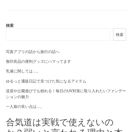
n
a
v
検索
i
検索
g
写真アプリの話から旅行の話へ
a
無印良品の便利グッズにハマってます
t
乳液に関しては…。
i
ゆるっと通販日記で見つけた気になるアイテム
o
送迎や公園遊びでも頼れる！毎日のUV対策に取り入れたいファンデー
ションの魅力
n
一人旅の良い点は…。
合気道は実戦で使えないの