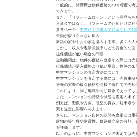
一般的に、諸費用は物件価格の10％程度で考
できます。
また、「リフォームローン」という商品もあ
入資金ではなく、リフォームのためだけに利
参考ページ：
中古住宅の購入で頭金なしの10
金額が借りられない原因
新築の家や中古の家を購入する際、多くの人
しかし、収入や返済負担率などの資金的な面
担保価値が低い場合の問題
金融機関は、物件の価値を査定する際には売
担保価値が購入価格より低い場合、物件の条
中古マンションの査定方法について
中古マンションを査定する際には、売買事例
過去の実際の取引価格や同様の条件での売却
これにより、同じ地域や同じ建物であっても
また、マンションの特徴や状態も査定のポイ
例えば、階数や方角、眺望の良さ、駐車場や
素も査定に影響を与えます。
さらに、マンション自体の状態も査定には重
建物の築年数や耐震性、修繕積立金の有無、
を評価します。
以上のように、中古マンションの査定では売