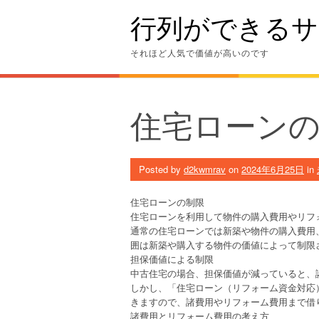
Skip
行列ができるサ
to
content
それほど人気で価値が高いのです
住宅ローン
Posted by
d2kwmrav
on
2024年6月25日
in
住宅ローンの制限
住宅ローンを利用して物件の購入費用やリフ
通常の住宅ローンでは新築や物件の購入費用
囲は新築や購入する物件の価値によって制限
担保価値による制限
中古住宅の場合、担保価値が減っていると、
しかし、「住宅ローン（リフォーム資金対応
きますので、諸費用やリフォーム費用まで借
諸費用とリフォーム費用の考え方