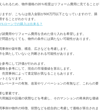
えられるため、物件価格の20％程度はリフォーム費用に充てることが
りますが、こちらは借入金額が500万円以下となっていますので、購
用することがわかります。
0％ローンでの購入は出来る？
が諸費用やリフォーム費用を含めた借り入れを希望します。
で問題がなくても、物件の条件には満たない可能性があります。
買事例や築年数、構造、広さなどを考慮します。
件を満たしていないと判断される可能性があります。
を参考にして評価が行われます。
価格を参考にして、現在の市場価値を算出します。
、売買事例によって査定額が異なることもあります。
ントとなります。
エレベーターの有無、改装やリノベーションの有無など、これらの要
要な要素です。
共用施設や設備の状態などを考慮し、そのマンションの将来的な価値
買事例や物件の特徴、状態などを総合的に考慮して価格が算出されま