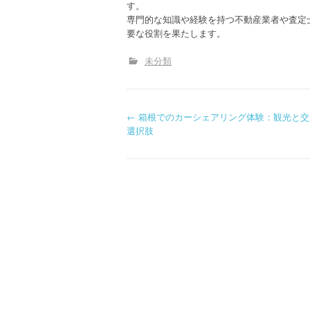
す。
専門的な知識や経験を持つ不動産業者や査定
要な役割を果たします。
未分類
P
←
箱根でのカーシェアリング体験：観光と交
選択肢
o
s
t
n
a
v