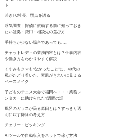
ト
若きFC社長、弱点を語る
浮気調査｜探偵に依頼する前に知っておき
たい証拠・費用・相談先の選び方
手持ちが少ない場合であっても…。
チャットレディの業務内容とは？仕事内容
や働き方をわかりやすく解説
くすみもクマも“なかったこと”に。40代の
私がたどり着いた、素肌がきれいに見える
ベースメイク
子どものテニス大会で福岡へ・・・業務レ
ンタカーに助けられた1週間の話
風呂のガラスが曇る原因とは？すっきり透
明に戻す掃除の考え方
チェリー・ピッキング
AIツールで自動収入をネットで稼ぐ方法