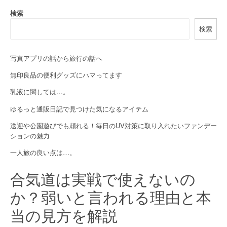
a
検索
検索
v
i
写真アプリの話から旅行の話へ
g
無印良品の便利グッズにハマってます
a
乳液に関しては…。
t
ゆるっと通販日記で見つけた気になるアイテム
i
送迎や公園遊びでも頼れる！毎日のUV対策に取り入れたいファンデー
ションの魅力
o
一人旅の良い点は…。
n
合気道は実戦で使えないの
か？弱いと言われる理由と本
当の見方を解説