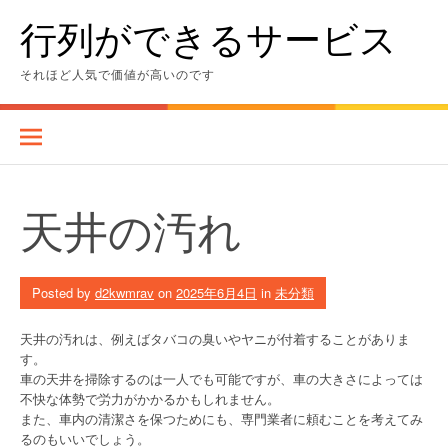
Skip
行列ができるサービス
to
content
それほど人気で価値が高いのです
天井の汚れ
Posted by
d2kwmrav
on
2025年6月4日
in
未分類
天井の汚れは、例えばタバコの臭いやヤニが付着することがありま
す。
車の天井を掃除するのは一人でも可能ですが、車の大きさによっては
不快な体勢で労力がかかるかもしれません。
また、車内の清潔さを保つためにも、専門業者に頼むことを考えてみ
るのもいいでしょう。