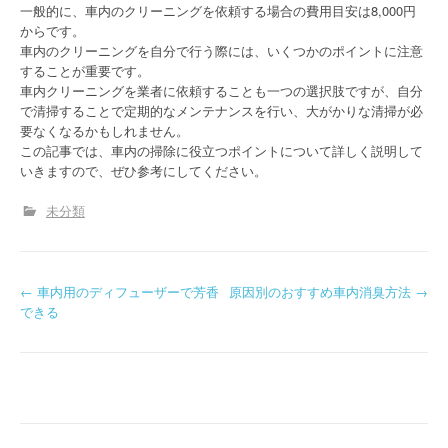
一般的に、車内のクリーニングを依頼する場合の費用目安は8,000円
からです。
車内のクリーニングを自分で行う際には、いくつかのポイントに注意
することが重要です。
車内クリーニングを業者に依頼することも一つの選択肢ですが、自分
で清掃することで定期的なメンテナンスを行い、大がかりな清掃が必
要なくなるかもしれません。
この記事では、車内の掃除に役立つポイントについて詳しく説明して
いきますので、ぜひ参考にしてください。
未分類
P
←
車内用のディフューザーで芳香
原因別のおすすめ車内消臭方法
→
できる
o
s
t
n