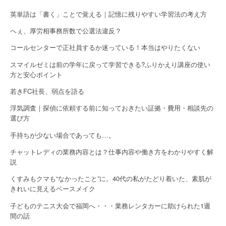
英単語は「書く」ことで覚える｜記憶に残りやすい学習法の考え方
へぇ、厚労相事務所数で公選法違反？
コールセンターで正社員するか迷っている！本当はやりたくない
スマイルゼミは前の学年に戻って学習できる?ふりかえり講座の使い
方と安心ポイント
若きFC社長、弱点を語る
浮気調査｜探偵に依頼する前に知っておきたい証拠・費用・相談先の
選び方
手持ちが少ない場合であっても…。
チャットレディの業務内容とは？仕事内容や働き方をわかりやすく解
説
くすみもクマも“なかったこと”に。40代の私がたどり着いた、素肌が
きれいに見えるベースメイク
子どものテニス大会で福岡へ・・・業務レンタカーに助けられた1週
間の話