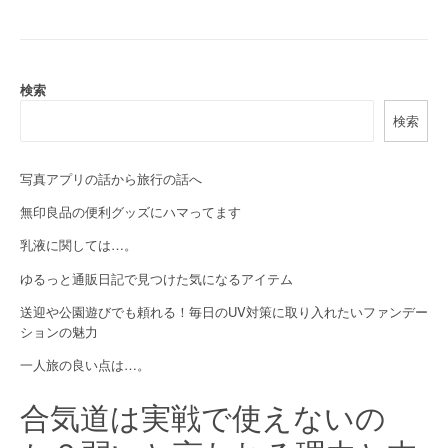
t
n
a
検索
検索
v
i
写真アプリの話から旅行の話へ
g
無印良品の便利グッズにハマってます
a
乳液に関しては…。
t
ゆるっと通販日記で見つけた気になるアイテム
i
送迎や公園遊びでも頼れる！毎日のUV対策に取り入れたいファンデー
ションの魅力
o
一人旅の良い点は…。
n
合気道は実戦で使えないの