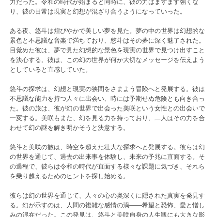
力だった。令和の時代が始まると同時に、彼の力はますます強くな
り、彼の日常は現実と幻想が混ざり合うようになっていった。
ある夜、悠斗は煌びやかで美しい夢を見た。夢の中の世界は幻想的な
景色と不思議な音楽で満ちており、悠斗はその夢に深く魅了された。
目覚めた彼は、夢で見た幻想的な景色を現実の世界で見つけ出すこと
を決心する。彼は、この幻の世界が何か大切なメッセージを伝えよう
としていると直感していた。
悠斗の探求は、幻想と現実の狭間をさまよう冒険へと発展する。彼は
不思議な能力を持つ人々に出会い、時には予期せぬ危険とも向き合っ
た。彼の旅は、彼が幻の世界で出会った美咲という女性との出会いで
一変する。美咲もまた、幻を見る力を持っており、二人はその力を合
わせて幻の謎を解き明かそうと決意する。
悠斗と美咲の旅は、時空を超えた壮大な探求へと発展する。彼らは幻
の世界を通じて、過去の出来事を体験し、未来の予兆に直面する。そ
の過程で、彼らは令和の時代が直面する様々な課題に気づき、それら
を乗り越えるためのヒントを探し始める。
彼らは幻の世界を通じて、人々の心の奥深くに隠された真実を発見す
る。幻が示すのは、人間の複雑な感情の渦――希望と恐怖、愛と憎し
みの混在だった。この発見は、悠斗と美咲自身の人生観にも大きな影