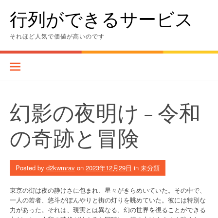
Skip
行列ができるサービス
to
content
それほど人気で価値が高いのです
幻影の夜明け – 令和
の奇跡と冒険
Posted by
d2kwmrav
on
2023年12月29日
in
未分類
東京の街は夜の静けさに包まれ、星々がきらめいていた。その中で、
一人の若者、悠斗がぼんやりと街の灯りを眺めていた。彼には特別な
力があった。それは、現実とは異なる、幻の世界を視ることができる