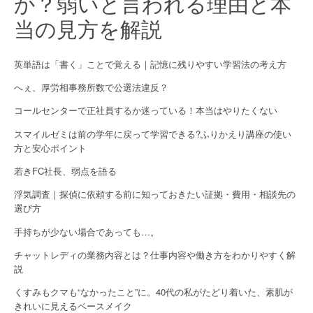
か？弱いと言われる理由と本
当の見方を解説
英単語は「書く」ことで覚える｜記憶に残りやすい学習法の考え方
へぇ、厚労相事務所数で公選法違反？
コールセンターで正社員するか迷っている！本当はやりたくない
スマイルゼミは前の学年に戻って学習できる?ふりかえり講座の使い
方と安心ポイント
若きFC社長、弱点を語る
浮気調査｜探偵に依頼する前に知っておきたい証拠・費用・相談先の
選び方
手持ちが少ない場合であっても…。
チャットレディの業務内容とは？仕事内容や働き方をわかりやすく解
説
くすみもクマも“なかったこと”に。40代の私がたどり着いた、素肌が
きれいに見えるベースメイク