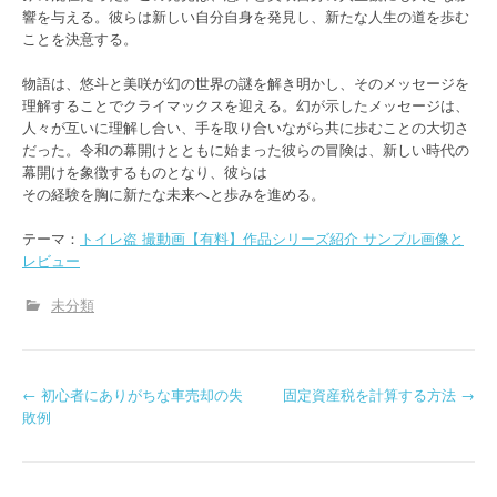
響を与える。彼らは新しい自分自身を発見し、新たな人生の道を歩む
ことを決意する。
物語は、悠斗と美咲が幻の世界の謎を解き明かし、そのメッセージを
理解することでクライマックスを迎える。幻が示したメッセージは、
人々が互いに理解し合い、手を取り合いながら共に歩むことの大切さ
だった。令和の幕開けとともに始まった彼らの冒険は、新しい時代の
幕開けを象徴するものとなり、彼らは
その経験を胸に新たな未来へと歩みを進める。
テーマ：
トイレ盗 撮動画【有料】作品シリーズ紹介 サンプル画像と
レビュー
未分類
P
←
初心者にありがちな車売却の失
固定資産税を計算する方法
→
敗例
o
s