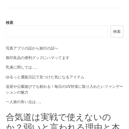
t
n
a
検索
検索
v
i
写真アプリの話から旅行の話へ
g
無印良品の便利グッズにハマってます
a
乳液に関しては…。
t
ゆるっと通販日記で見つけた気になるアイテム
i
送迎や公園遊びでも頼れる！毎日のUV対策に取り入れたいファンデー
ションの魅力
o
一人旅の良い点は…。
n
合気道は実戦で使えないの
か？弱いと言われる理由と本