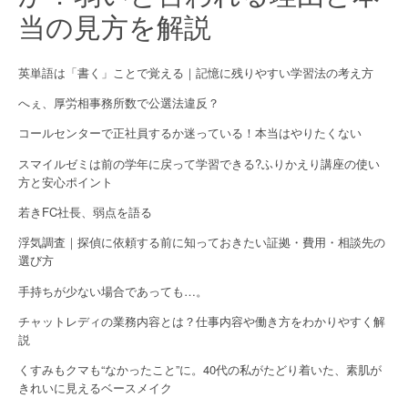
当の見方を解説
英単語は「書く」ことで覚える｜記憶に残りやすい学習法の考え方
へぇ、厚労相事務所数で公選法違反？
コールセンターで正社員するか迷っている！本当はやりたくない
スマイルゼミは前の学年に戻って学習できる?ふりかえり講座の使い
方と安心ポイント
若きFC社長、弱点を語る
浮気調査｜探偵に依頼する前に知っておきたい証拠・費用・相談先の
選び方
手持ちが少ない場合であっても…。
チャットレディの業務内容とは？仕事内容や働き方をわかりやすく解
説
くすみもクマも“なかったこと”に。40代の私がたどり着いた、素肌が
きれいに見えるベースメイク