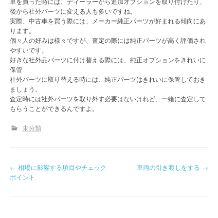
車を買った時には、ディーラーから追加オプションを取り付けたり、
後から社外パーツに変える人も多いですね。
実際、中古車を買う際には、メーカー純正パーツが好まれる傾向にあ
ります。
個々人の好みは様々ですが、査定の際には純正パーツが高く評価され
やすいです。
好きな社外品パーツに付け替える際には、純正オプションをきれいに
保管
社外パーツに取り替える時には、純正パーツはきれいに保管しておき
ましょう。
査定時には社外パーツを取り外す必要はないけれど、一緒に査定して
もらうことができるんですよ。
未分類
P
←
相場に影響する項目やチェック
車両の引き渡しをする
→
ポイント
o
s