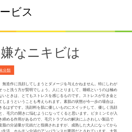
ービス
る嫌なニキビは
未分類
、無造作に洗顔してしまうとダメージを与えかねません。特にしわが
そっと洗う方が賢明でしょう。人にとりまして、睡眠というのは極め
ないときは、とてもストレスを感じるものです。ストレスが引き金と
てしまうということも考えられます。素肌の状態が今一歩の場合は、
きるはずです。洗顔料を肌に優しいものにスイッチして、優しく洗顔
ると、毛穴の開きに悩むようになってくると思います。ビタミンＣが入
き締める作用があるので、毛穴トラブルの解決にふさわしい製品で
皮脂の分泌量が元凶だと指摘されますが、成熟した大人になってから
い生活、ホルモン分泌のアンバランスが要因だとされています。大気