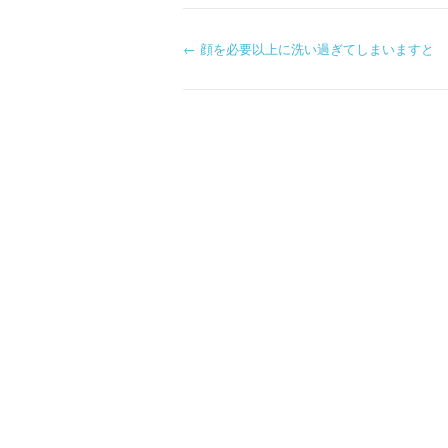
P
←
顔を必要以上に洗い過ぎてしまいますと
o
s
t
n
a
v
i
g
a