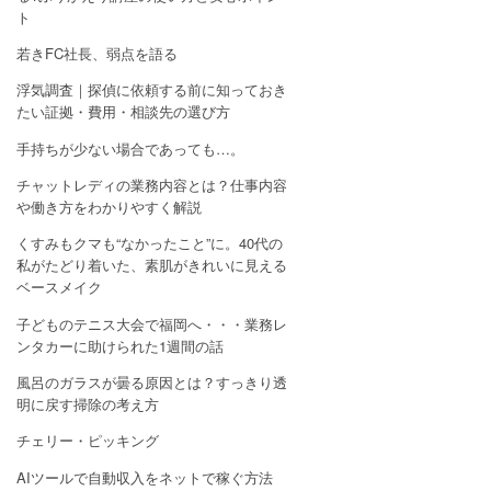
ト
若きFC社長、弱点を語る
浮気調査｜探偵に依頼する前に知っておき
たい証拠・費用・相談先の選び方
手持ちが少ない場合であっても…。
チャットレディの業務内容とは？仕事内容
や働き方をわかりやすく解説
くすみもクマも“なかったこと”に。40代の
私がたどり着いた、素肌がきれいに見える
ベースメイク
子どものテニス大会で福岡へ・・・業務レ
ンタカーに助けられた1週間の話
風呂のガラスが曇る原因とは？すっきり透
明に戻す掃除の考え方
チェリー・ピッキング
AIツールで自動収入をネットで稼ぐ方法