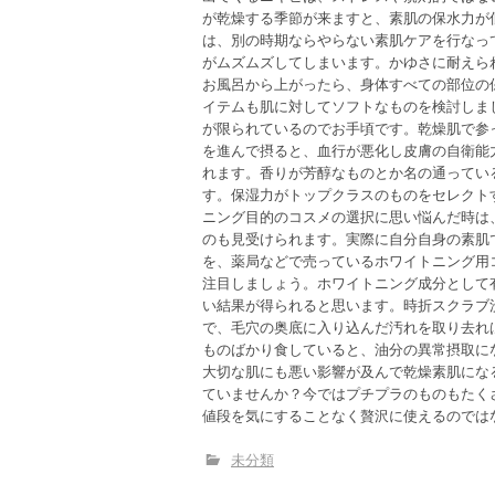
が乾燥する季節が来ますと、素肌の保水力が
は、別の時期ならやらない素肌ケアを行なっ
がムズムズしてしまいます。かゆさに耐えら
お風呂から上がったら、身体すべての部位の
イテムも肌に対してソフトなものを検討しま
が限られているのでお手頃です。乾燥肌で参
を進んで摂ると、血行が悪化し皮膚の自衛能
れます。香りが芳醇なものとか名の通ってい
す。保湿力がトップクラスのものをセレクト
ニング目的のコスメの選択に思い悩んだ時は
のも見受けられます。実際に自分自身の素肌
を、薬局などで売っているホワイトニング用
注目しましょう。ホワイトニング成分として
い結果が得られると思います。時折スクラブ
で、毛穴の奥底に入り込んだ汚れを取り去れ
ものばかり食していると、油分の異常摂取に
大切な肌にも悪い影響が及んで乾燥素肌にな
ていませんか？今ではプチプラのものもたく
値段を気にすることなく贅沢に使えるのでは
未分類