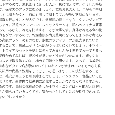
低下するので、素肌荒れに苦しむ人が一気に増えます。そうした時期
て、保湿力のアップに努めましょう。乾燥素肌の人は、年がら年中肌
れずに肌をかくと、前にも増して肌トラブルが酷い状態になります。
保湿を行なうことが大切です。敏感肌の持ち主なら、クレンジングア
しょう。話題のクレンジンミルクやクリームは、肌へのマイナス要素
っているなら、冷えを防止することが大事です。身体が冷える食べ物
力もダウンするので、乾燥素肌が尚更重篤になってしまう事が考えら
る高級ブランドのものなど、多数のボディソープが販売されていま
することで、風呂上がりにも肌がつっぱりにくいでしょう。ホワイト
、トライアルセットを試しに使ってみませんか？無料で入手できるも
で確かめてみれば、親和性が良いかどうかがつかめます。嫌なシミ
コスメで取り除くのは、極めて困難だと思います。入っている成分に
有名なビタミンC誘導体やハイドロキノンが含まれているものなら良
洗顔用の商品で洗顔をしてほしいと思います。この洗顔をすること
ば、毛穴がキュッと引き締まるでしょう。インスタント食品といった
なります。身体内で効果的に消化することができなくなりますから、
るのです。高額な化粧品のみしかホワイトニングは不可能だと誤解し
さん売られているようです。安かったとしても効果が期待できれば、
ないでしょうか？