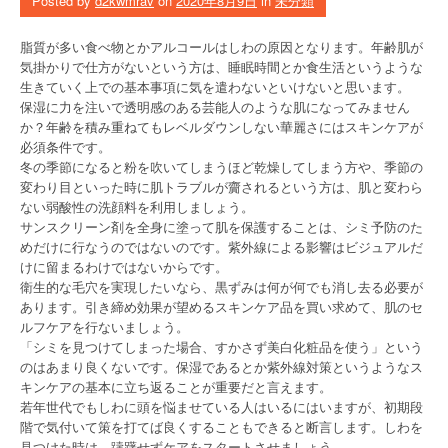
Posted by
d2kwmrav
on
2020年8月9日
in
未分類
脂質が多い食べ物とかアルコールはしわの原因となります。年齢肌が
気掛かりで仕方がないという方は、睡眠時間とか食生活というような
生きていく上での基本事項に気を遣わないといけないと思います。
保湿に力を注いで透明感のある芸能人のような肌になってみません
か？年齢を積み重ねてもレベルダウンしない華麗さにはスキンケアが
必須条件です。
冬の季節になると粉を吹いてしまうほど乾燥してしまう方や、季節の
変わり目といった時に肌トラブルが齎されるという方は、肌と変わら
ない弱酸性の洗顔料を利用しましょう。
サンスクリーン剤を全身に塗って肌を保護することは、シミ予防のた
めだけに行なうのではないのです。紫外線による影響はビジュアルだ
けに留まるわけではないからです。
衛生的な毛穴を実現したいなら、黒ずみは何が何でも消し去る必要が
あります。引き締め効果が望めるスキンケア品を買い求めて、肌のセ
ルフケアを行ないましょう。
「シミを見つけてしまった場合、すかさず美白化粧品を使う」という
のはあまり良くないです。保湿であるとか紫外線対策というようなス
キンケアの基本に立ち返ることが重要だと言えます。
若年世代でもしわに頭を悩ませている人はいるにはいますが、初期段
階で気付いて策を打てば良くすることもできると断言します。しわを
見つけた時は、躊躇せずケアをスタートさせましょう。