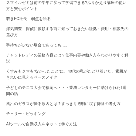
スマイルゼミは前の学年に戻って学習できる?ふりかえり講座の使い
方と安心ポイント
若きFC社長、弱点を語る
浮気調査｜探偵に依頼する前に知っておきたい証拠・費用・相談先の
選び方
手持ちが少ない場合であっても…。
チャットレディの業務内容とは？仕事内容や働き方をわかりやすく解
説
くすみもクマも“なかったこと”に。40代の私がたどり着いた、素肌が
きれいに見えるベースメイク
子どものテニス大会で福岡へ・・・業務レンタカーに助けられた1週
間の話
風呂のガラスが曇る原因とは？すっきり透明に戻す掃除の考え方
チェリー・ピッキング
AIツールで自動収入をネットで稼ぐ方法