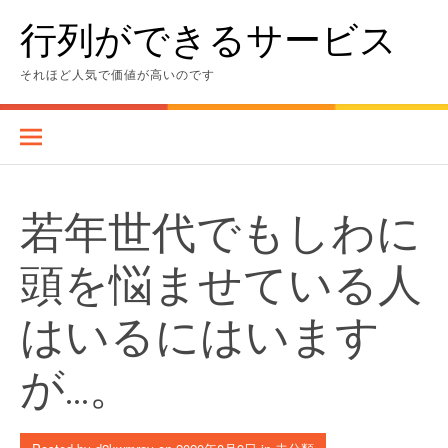
Skip
行列ができるサービス
to
content
それほど人気で価値が高いのです
若年世代でもしわに
頭を悩ませている人
はいるにはいます
が…。