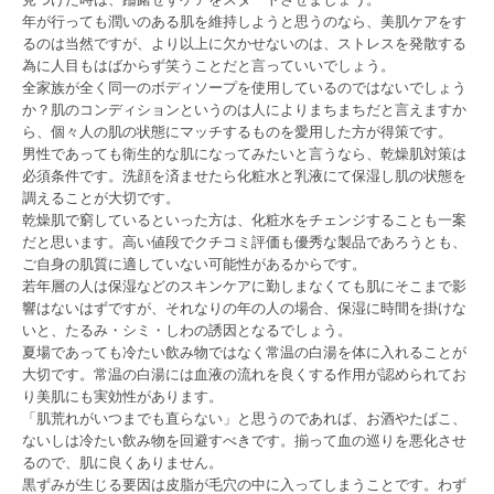
年が行っても潤いのある肌を維持しようと思うのなら、美肌ケアをす
るのは当然ですが、より以上に欠かせないのは、ストレスを発散する
為に人目もはばからず笑うことだと言っていいでしょう。
全家族が全く同一のボディソープを使用しているのではないでしょう
か？肌のコンディションというのは人によりまちまちだと言えますか
ら、個々人の肌の状態にマッチするものを愛用した方が得策です。
男性であっても衛生的な肌になってみたいと言うなら、乾燥肌対策は
必須条件です。洗顔を済ませたら化粧水と乳液にて保湿し肌の状態を
調えることが大切です。
乾燥肌で窮しているといった方は、化粧水をチェンジすることも一案
だと思います。高い値段でクチコミ評価も優秀な製品であろうとも、
ご自身の肌質に適していない可能性があるからです。
若年層の人は保湿などのスキンケアに勤しまなくても肌にそこまで影
響はないはずですが、それなりの年の人の場合、保湿に時間を掛けな
いと、たるみ・シミ・しわの誘因となるでしょう。
夏場であっても冷たい飲み物ではなく常温の白湯を体に入れることが
大切です。常温の白湯には血液の流れを良くする作用が認められてお
り美肌にも実効性があります。
「肌荒れがいつまでも直らない」と思うのであれば、お酒やたばこ、
ないしは冷たい飲み物を回避すべきです。揃って血の巡りを悪化させ
るので、肌に良くありません。
黒ずみが生じる要因は皮脂が毛穴の中に入ってしまうことです。わず