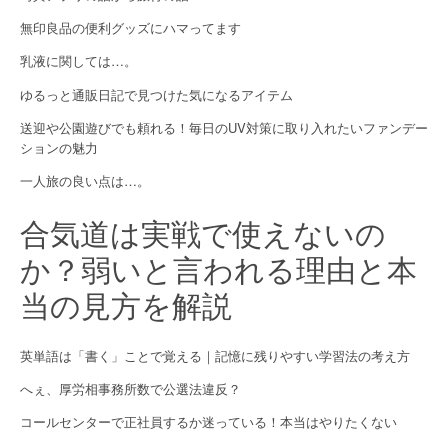
a
無印良品の便利グッズにハマってます
乳液に関しては…。
t
ゆるっと通販日記で見つけた気になるアイテム
i
送迎や公園遊びでも頼れる！毎日のUV対策に取り入れたいファンデー
o
ションの魅力
n
一人旅の良い点は…。
合気道は実戦で使えないの
か？弱いと言われる理由と本
当の見方を解説
英単語は「書く」ことで覚える｜記憶に残りやすい学習法の考え方
へぇ、厚労相事務所数で公選法違反？
コールセンターで正社員するか迷っている！本当はやりたくない