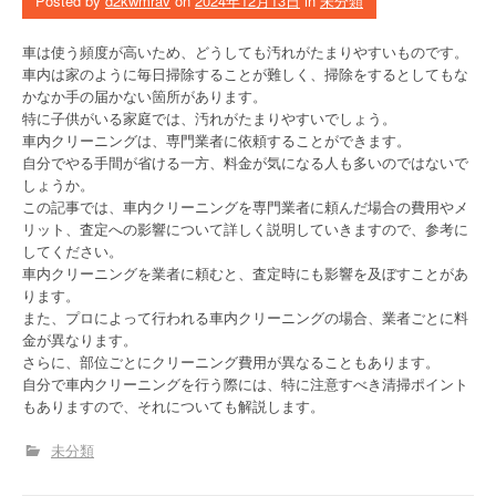
Posted by
d2kwmrav
on
2024年12月13日
in
未分類
車は使う頻度が高いため、どうしても汚れがたまりやすいものです。
車内は家のように毎日掃除することが難しく、掃除をするとしてもな
かなか手の届かない箇所があります。
特に子供がいる家庭では、汚れがたまりやすいでしょう。
車内クリーニングは、専門業者に依頼することができます。
自分でやる手間が省ける一方、料金が気になる人も多いのではないで
しょうか。
この記事では、車内クリーニングを専門業者に頼んだ場合の費用やメ
リット、査定への影響について詳しく説明していきますので、参考に
してください。
車内クリーニングを業者に頼むと、査定時にも影響を及ぼすことがあ
ります。
また、プロによって行われる車内クリーニングの場合、業者ごとに料
金が異なります。
さらに、部位ごとにクリーニング費用が異なることもあります。
自分で車内クリーニングを行う際には、特に注意すべき清掃ポイント
もありますので、それについても解説します。
未分類