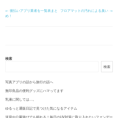
P
←
後払いアプリ業者を一覧表まと
フロアマットの汚れによる臭い
→
め！
o
s
t
n
a
検索
検索
v
i
写真アプリの話から旅行の話へ
g
無印良品の便利グッズにハマってます
a
乳液に関しては…。
t
ゆるっと通販日記で見つけた気になるアイテム
i
送迎や公園遊びでも頼れる！毎日のUV対策に取り入れたいファンデー