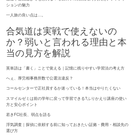
ションの魅力
o
一人旅の良い点は…。
n
合気道は実戦で使えないの
か？弱いと言われる理由と本
当の見方を解説
英単語は「書く」ことで覚える｜記憶に残りやすい学習法の考え方
へぇ、厚労相事務所数で公選法違反？
コールセンターで正社員するか迷っている！本当はやりたくない
スマイルゼミは前の学年に戻って学習できる?ふりかえり講座の使い
方と安心ポイント
若きFC社長、弱点を語る
浮気調査｜探偵に依頼する前に知っておきたい証拠・費用・相談先の
選び方