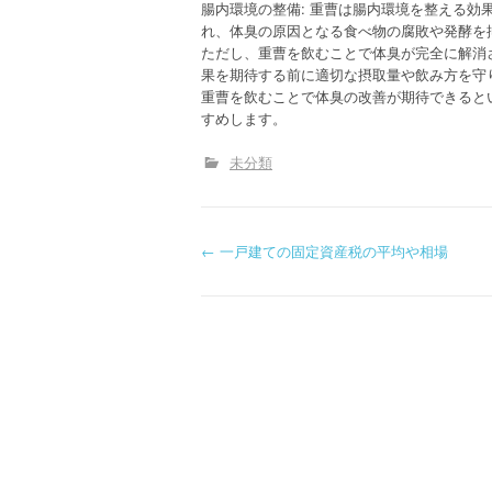
腸内環境の整備: 重曹は腸内環境を整える
れ、体臭の原因となる食べ物の腐敗や発酵を
ただし、重曹を飲むことで体臭が完全に解消
果を期待する前に適切な摂取量や飲み方を守
重曹を飲むことで体臭の改善が期待できると
すめします。
未分類
P
←
一戸建ての固定資産税の平均や相場
o
s
t
n