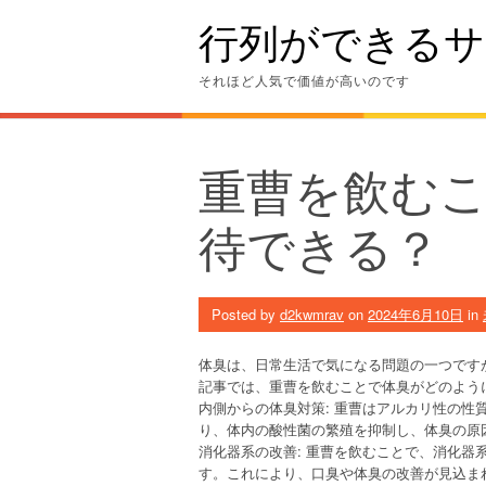
Skip
行列ができるサ
to
content
それほど人気で価値が高いのです
重曹を飲む
待できる？
Posted by
d2kwmrav
on
2024年6月10日
in
体臭は、日常生活で気になる問題の一つです
記事では、重曹を飲むことで体臭がどのよう
内側からの体臭対策: 重曹はアルカリ性の
り、体内の酸性菌の繁殖を抑制し、体臭の原
消化器系の改善: 重曹を飲むことで、消化
す。これにより、口臭や体臭の改善が見込ま