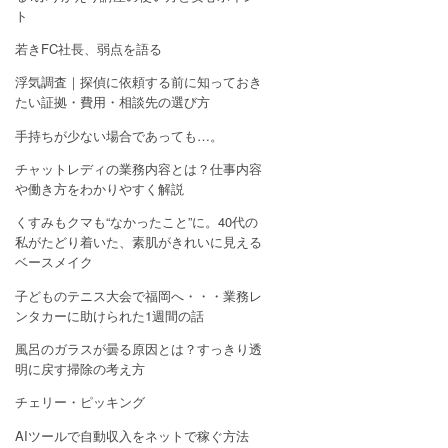
ト
若きFC社長、弱点を語る
浮気調査｜探偵に依頼する前に知っておき
たい証拠・費用・相談先の選び方
手持ちが少ない場合であっても…。
チャットレディの業務内容とは？仕事内容
や働き方をわかりやすく解説
くすみもクマも“なかったこと”に。40代の
私がたどり着いた、素肌がきれいに見える
ベースメイク
子どものテニス大会で福岡へ・・・業務レ
ンタカーに助けられた1週間の話
風呂のガラスが曇る原因とは？すっきり透
明に戻す掃除の考え方
チェリー・ピッキング
AIツールで自動収入をネットで稼ぐ方法