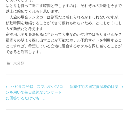
ゆとりを持って過ごす時間と申しますのは、それぞれの距離を今まで
以上に縮めてくれると思います。
一人旅の場合レンタカーは割高だと感じられるかもしれないですが、
移動時間を短縮することができて疲れも出ないため、とにもかくにも
大変簡便だと考えます。
宿泊用ホテルを決めるに当たって大事なのが立地ではありませんか？
最寄りの駅より探し出すことが可能なホテル予約サイトを利用するこ
とにすれば、希望している立地に適合するホテルを探し当てることが
できると断言します。
未分類
P
←
ハピタス登録｜スマホやパソコ
新築住宅の固定資産税の目安
→
ンを用いて毎日単純なアンケート
o
に回答するだけでも…。
s
t