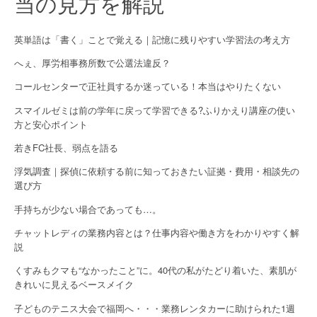
当の見方を解説
英単語は「書く」ことで覚える｜記憶に残りやすい学習法の考え方
へぇ、厚労相事務所数で公選法違反？
コールセンターで正社員するか迷っている！本当はやりたくない
スマイルゼミは前の学年に戻って学習できる?ふりかえり講座の使い
方と安心ポイント
若きFC社長、弱点を語る
浮気調査｜探偵に依頼する前に知っておきたい証拠・費用・相談先の
選び方
手持ちが少ない場合であっても…。
チャットレディの業務内容とは？仕事内容や働き方をわかりやすく解
説
くすみもクマも“なかったこと”に。40代の私がたどり着いた、素肌が
きれいに見えるベースメイク
子どものテニス大会で福岡へ・・・業務レンタカーに助けられた1週