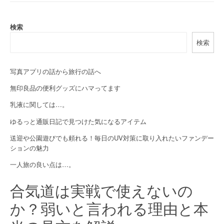
n
a
検索
v
検索
i
g
写真アプリの話から旅行の話へ
a
無印良品の便利グッズにハマってます
乳液に関しては…。
t
ゆるっと通販日記で見つけた気になるアイテム
i
送迎や公園遊びでも頼れる！毎日のUV対策に取り入れたいファンデー
o
ションの魅力
n
一人旅の良い点は…。
合気道は実戦で使えないの
か？弱いと言われる理由と本