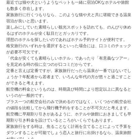
最近では猫や犬というようなペットも一緒に宿泊OKなホテルや旅館
も数多く存在します。
家族旅行に行くつもりなら、このような猫や犬と共に堪能できる温泉
宿泊が良いと思います。
楽しみにしていた素晴らしい観光スポットを訪れても、のんびり休め
るはずのホテルが全く駄目だとガッカリです。
理想のホテルを探したいのであればホテル予約サイトが便利です。
格安旅行のいずれかを選択するといった場合には、口コミのチェック
が必要不可欠です。
「代金が安くても素晴らしいホテル」であったり「有意義なツアー」
を見定める時の役に立つのが口コミだからです。
定番と言えば定番ですが、家族旅行だったら温泉が一番ではないでし
ょうか？年配者から若者まで、いろんな年代の方が悠々と過ごすこと
ができると考えます。
航空機の料金というものは、時期及び時間により想定以上に異なると
いうのが一般的です。
プラス一つの航空会社のみで決めるのではなく、いくつかの航空会社
の値段を比較してから飛行機予約をすることが不可欠だと考えます。
航空機に早期割り引きがあるように、ホテルや旅館におきましても早
期割り引き料金を設けているところがいくらでもあります。
家族旅行をする時は、焦ることなく計画を立てることによって予算を
ダウンすることが可能でしょう恋人と旅行に出掛けるなら、温泉旅館
が良いでしょう。