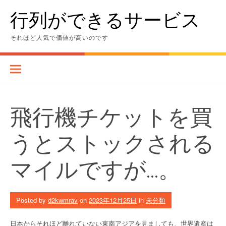
Skip
行列ができるサービス
to
content
それほど人気で価値が高いのです
飛行機チケットを買
うとストックされる
マイルですが…。
Posted by
d2kwmrav
on
2023年12月25日
in
未分類
日本からそれほど離れていない東南アジアを見ましても、世界遺産は