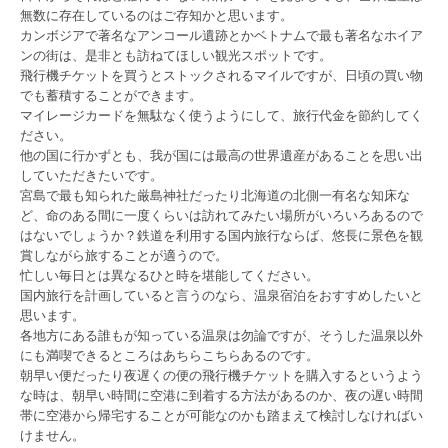
無数に存在しているのはご存知かと思います。
カンボジアで著名なアンコール遺跡とかベトナムで最も著名なホイア
ンの街は、是非とも訪ねてほしい観光スポットです。
飛行機チケットを買うとストックされるマイルですが、日頃の買い物
でも蓄積することができます。
マイレージカードを無駄なく使うようにして、旅行代金を節約してく
ださい。
他の国に行かずとも、我が国には最高の世界遺産があることを思い出
していただきたいです。
宮島で最も知られた厳島神社だったり北海道の北側一有名な知床な
ど、命のある間に一度くらいは訪れてみたい場所がいろいろあるので
はないでしょうか？鉄道を利用する国内旅行ならば、悠長に景色を観
賞しながら旅することが適うので。
忙しい毎日とは異なるひと時を堪能してください。
国内旅行を計画していると言うのなら、温泉宿泊をおすすめしたいと
思います。
各地方にある誰もが知っている温泉は勿論ですが、そうした温泉以外
にも満喫できるところはあちらこちらあるのです。
朝早い便だったり夜遅くの便の飛行機チケットを購入するというよう
な時は、朝早い時間に空港に到着する方法があるのか、夜の遅い時間
帯に空港から帰宅することが可能なのかも踏まえて検討しなければい
けません。