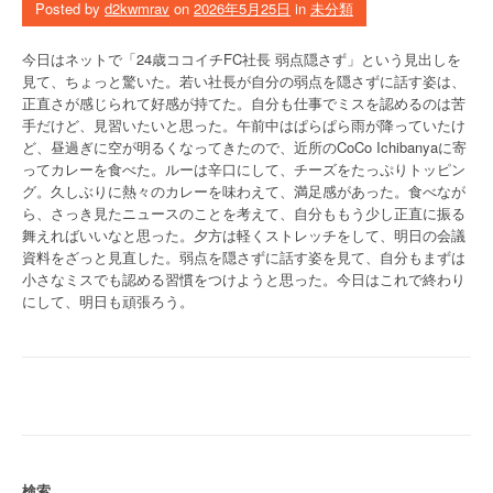
Posted by
d2kwmrav
on
2026年5月25日
in
未分類
今日はネットで「24歳ココイチFC社長 弱点隠さず」という見出しを
見て、ちょっと驚いた。若い社長が自分の弱点を隠さずに話す姿は、
正直さが感じられて好感が持てた。自分も仕事でミスを認めるのは苦
手だけど、見習いたいと思った。午前中はぱらぱら雨が降っていたけ
ど、昼過ぎに空が明るくなってきたので、近所のCoCo Ichibanyaに寄
ってカレーを食べた。ルーは辛口にして、チーズをたっぷりトッピン
グ。久しぶりに熱々のカレーを味わえて、満足感があった。食べなが
ら、さっき見たニュースのことを考えて、自分ももう少し正直に振る
舞えればいいなと思った。夕方は軽くストレッチをして、明日の会議
資料をざっと見直した。弱点を隠さずに話す姿を見て、自分もまずは
小さなミスでも認める習慣をつけようと思った。今日はこれで終わり
にして、明日も頑張ろう。
検索