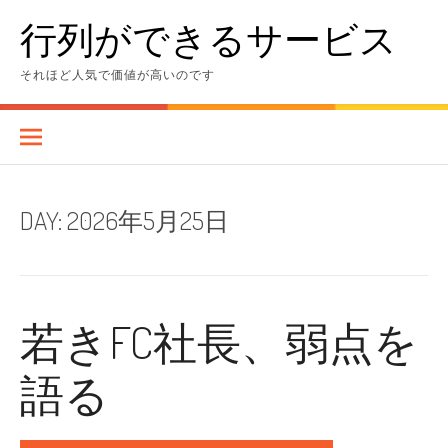
Skip
行列ができるサービス
to
content
それほど人気で価値が高いのです
DAY:
2026年5月25日
若きFC社長、弱点を
語る